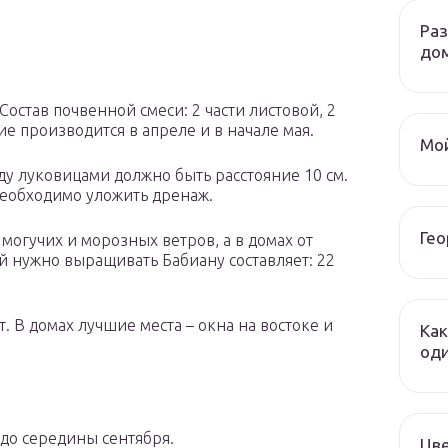
Ра
до
став почвенной смеси: 2 части листовой, 2
ие производится в апреле и в начале мая.
Мой
ду луковицами должно быть расстояние 10 см.
необходимо уложить дренаж.
Гео
могучих и морозных ветров, а в домах от
й нужно выращивать Бабиану составляет: 22
. В домах лучшие места – окна на востоке и
Как
оди
 до середины сентября.
Цве