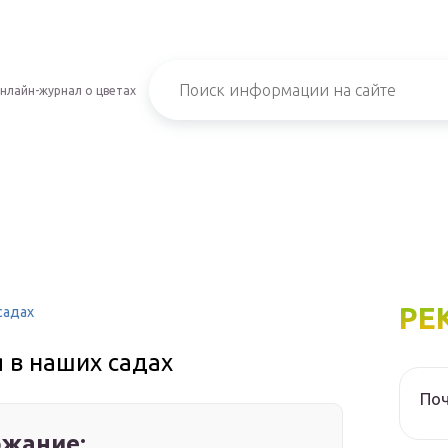
нлайн-журнал о цветах
РЕ
садах
я в наших садах
Поч
жание: