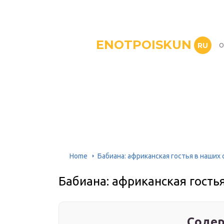
ENOTPOISKUN
RU
О
Home
Бабиана: африканская гостья в наших 
Бабиана: африканская гость
Содер