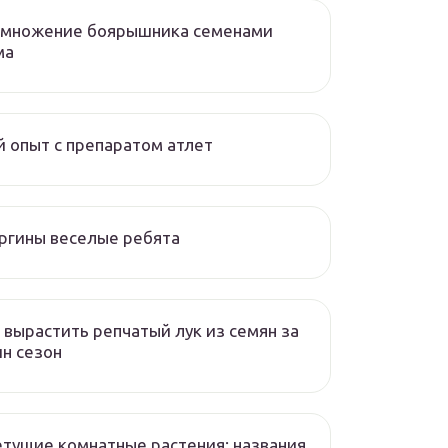
змножение боярышника семенами
ма
 опыт с препаратом атлет
ргины веселые ребята
 вырастить репчатый лук из семян за
н сезон
тущие комнатные растения: названия,