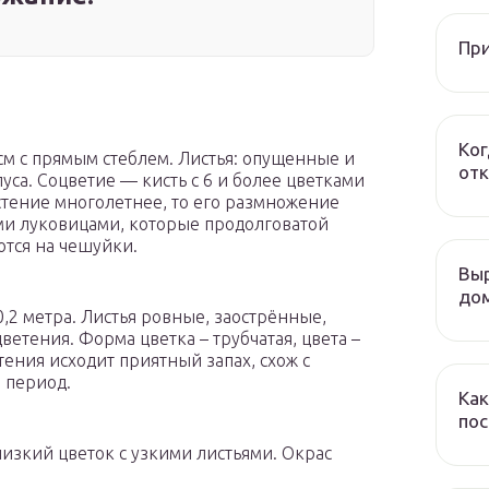
При
Ког
 см с прямым стеблем. Листья: опущенные и
отк
уса. Соцветие — кисть с 6 и более цветками
астение многолетнее, то его размножение
ми луковицами, которые продолговатой
тся на чешуйки.
Выр
дом
 0,2 метра. Листья ровные, заострённые,
етения. Форма цветка – трубчатая, цвета –
тения исходит приятный запах, схож с
 период.
Как
пос
изкий цветок с узкими листьями. Окрас