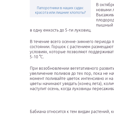
В октябр
Папоротники в наших садах:
новыми л
красота или лишние хлопоты?
Высажива
плодород
пышный н
в одну емкость до 5-ти луковиц.
В течение всего осенне-зимнего периода 
состоянии. Горшок с растением размещают
условиях, которые позволяют поддерживат
5-10 °C.
При возобновлении вегетативного развити
увеличение поливов до тех пор, пока не на
момент поливайте цветок интенсивно и на
цветы начинают увядать (конец лета), коли
наступит осень, когда луковицы пересажив
Бабиана относится к тем видам растений, 