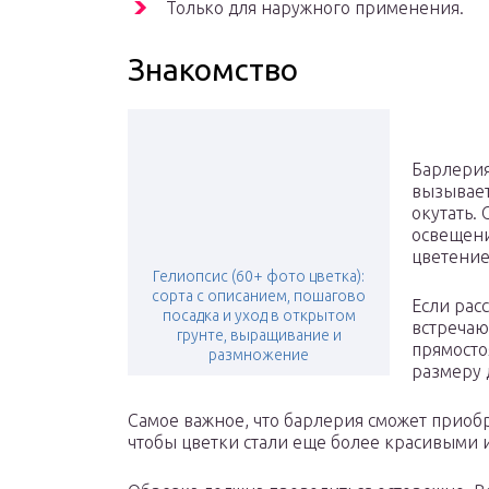
Только для наружного применения.
Знакомство
Барлери
вызывает
окутать.
освещени
цветени
Гелиопсис (60+ фото цветка):
сорта с описанием, пошагово
Если рас
посадка и уход в открытом
встречаю
грунте, выращивание и
прямосто
размножение
размеру 
Самое важное, что барлерия сможет приобр
чтобы цветки стали еще более красивыми