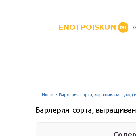
ENOTPOISKUN
RU
О
Home
Барлерия: сорта, выращивание, уход
Барлерия: сорта, выращиван
Содер