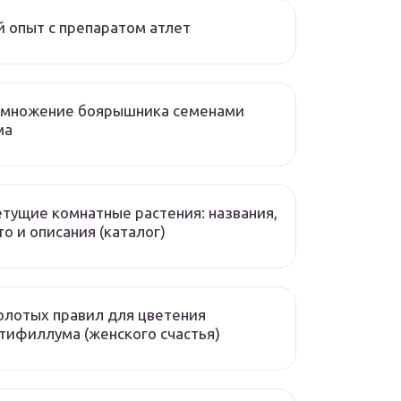
 опыт с препаратом атлет
змножение боярышника семенами
ма
тущие комнатные растения: названия,
о и описания (каталог)
олотых правил для цветения
тифиллума (женского счастья)