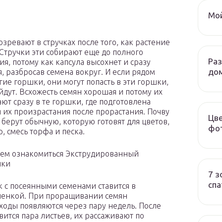
Мой
озревают в стручках после того, как растение
 Стручки эти собирают еще до полного
Ра
ия, потому как капсула высохнет и сразу
до
я, разбросав семена вокруг. И если рядом
угие горшки, они могут попасть в эти горшки,
ойдут. Всхожесть семян хорошая и потому их
ют сразу в те горшки, где подготовлена
я их произрастания после прорастания. Почву
Цве
о берут обычную, которую готовят для цветов,
фот
, смесь торфа и песка.
ем ознакомиться Экструдированный
ики
7 з
спа
к с посеянными семенами ставится в
пленкой. При проращивании семян
ходы появляются через пару недель. После
вится пара листьев, их рассаживают по