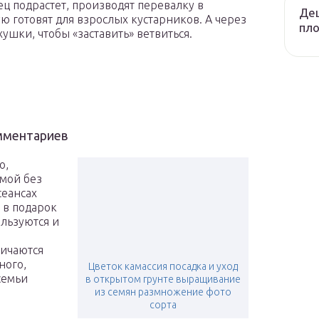
ц подрастет, производят перевалку в
Де
ю готовят для взрослых кустарников. А через
пло
шки, чтобы «заставить» ветвиться.
омментариев
о,
мой без
сеансах
 в подарок
ользуются и
личаются
ного,
Цветок камассия посадка и уход
семьи
в открытом грунте выращивание
из семян размножение фото
сорта