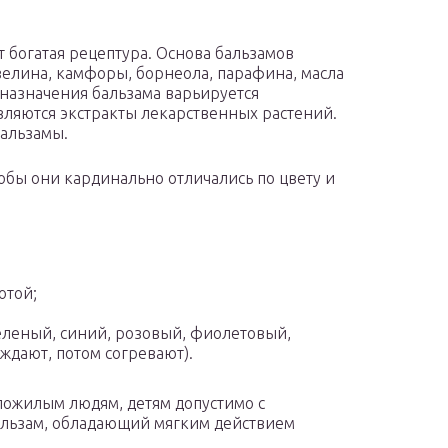
богатая рецептура. Основа бальзамов
зелина, камфоры, борнеола, парафина, масла
о назначения бальзама варьируется
ляются экстракты лекарственных растений.
бальзамы.
обы они кардинально отличались по цвету и
отой;
еленый, синий, розовый, фиолетовый,
ждают, потом согревают).
пожилым людям, детям допустимо с
альзам, обладающий мягким действием