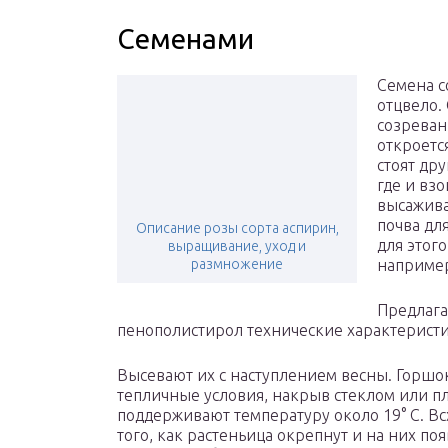
Семенами
Семена с
отцвело.
созреван
откроетс
стоят др
где и вз
высажива
почва дл
Описание розы сорта аспирин,
для этог
выращивание, уход и
размножение
например
Предлага
пенополистирол технические характерист
Высевают их с наступлением весны. Горшо
тепличные условия, накрыв стеклом или 
поддерживают температуру около 19° С. Вс
того, как растеньица окрепнут и на них поя