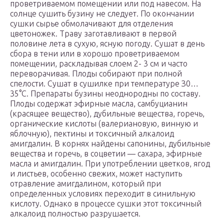
проветриваемом помещении или под навесом. На
солнце сушить бузину не следует. По окончании
сушки сырье обмолачивают для отделения
цветоножек. Траву заготавливают в первой
половине лета в сухую, ясную погоду. Сушат в день
сбора в тени или в хорошо проветриваемом
помещении, раскладывая слоем 2- 3 см и часто
переворачивая. Плоды собирают при полной
спелости. Сушат в сушилке при температуре З0…
35°С. Препараты бузины неоднородны по составу.
Плоды содержат эфирные масла, самбуцианин
(красящее вещество), дубильные вещества, горечь,
органические кислоты (валериановую, винную и
яблочную), пектины и токсичный алкалоид
амигдалин. В корнях найдены сапонины, дубильные
вещества и горечь, в соцветии — сахара, эфирные
масла и амигдалин. При употреблении цветков, ягод
и листьев, особенно свежих, может наступить
отравление амигдалином, который при
определенных условиях переходит в синильную
кислоту. Однако в процессе сушки этот токсичный
алкалоид полностью разрушается.