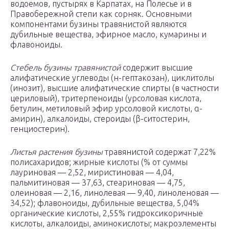
водоемов, пустырях в Карпатах, на Полесье и в
Правобережной степи как сорняк. Основными
компонентами бузины травянистой являются
дубильные вещества, эфирное масло, кумарины и
флавоноиды.
Стебель бузины травянистой
содержит высшие
алифатические углеводы (н-гептакозан), циклитолы
(инозит), высшие алифатические спирты (в частности
цериловый), тритерпеноиды (урсоловая кислота,
бетулин, метиловый эфир урсоловой кислоты, α-
амирин), алкалоиды, стероиды (β-ситостерин,
генциостерин).
Листья растения бузины
травянистой содержат 7,22%
полисахаридов; жирные кислоты (% от суммы
лауриновая — 2,52, миристиновая — 4,04,
пальмитиновая — 37,63, стеариновая — 4,75,
олеиновая — 2,16, линолевая — 9,40, линоленовая —
34,52); флавоноиды, дубильные вещества, 5,04%
органические кислоты, 2,55% гидроксикоричные
кислоты, алкалоиды, аминокислоты; макроэлементы