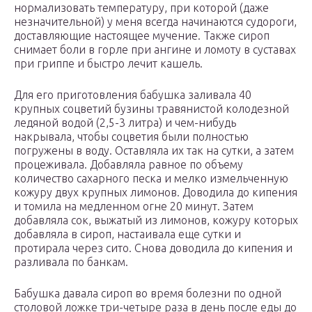
нормализовать температуру, при которой (даже
незначительной) у меня всегда начинаются судороги,
доставляющие настоящее мучение. Также сироп
снимает боли в горле при ангине и ломоту в суставах
при гриппе и быстро лечит кашель.
Для его приготовления бабушка заливала 40
крупных соцветий бузины травянистой колодезной
ледяной водой (2,5-3 литра) и чем-нибудь
накрывала, чтобы соцветия были полностью
погружены в воду. Оставляла их так на сутки, а затем
процеживала. Добавляла равное по объему
количество сахарного песка и мелко измельченную
кожуру двух крупных лимонов. Доводила до кипения
и томила на медленном огне 20 минут. Затем
добавляла сок, выжатый из лимонов, кожуру которых
добавляла в сироп, настаивала еще сутки и
протирала через сито. Снова доводила до кипения и
разливала по банкам.
Бабушка давала сироп во время болезни по одной
столовой ложке три-четыре раза в день после еды до