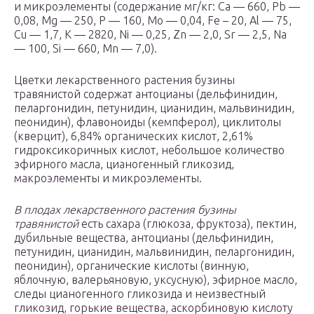
и микроэлементы (содержание мг/кг: Ca — 660, Pb —
0,08, Mg — 250, P — 160, Mo — 0,04, Fe – 20, Al — 75,
Cu — 1,7, K — 2820, Ni — 0,25, Zn — 2,0, Sr — 2,5, Na
— 100, Si — 660, Mn — 7,0).
Цветки лекарственного растения бузины
травянистой содержат антоцианы (дельфинидин,
пеларгонидин, петунидин, цианидин, мальвинидин,
пеонидин), флавоноиды (кемпферол), циклитолы
(кверцит), 6,84% органических кислот, 2,61%
гидроксикоричных кислот, небольшое количество
эфирного масла, цианогенный гликозид,
макроэлементы и микроэлементы.
В плодах лекарственного растения бузины
травянистой
есть сахара (глюкоза, фруктоза), пектин,
дубильные вещества, антоцианы (дельфинидин,
петунидин, цианидин, мальвинидин, пеларгонидин,
пеонидин), органические кислоты (винную,
яблочную, валерьяновую, уксусную), эфирное масло,
следы цианогенного гликозида и неизвестный
гликозид, горькие вещества, аскорбиновую кислоту