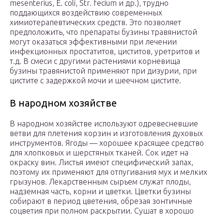
mesenterius, Е. coli, Str. fecium и др.), трудно
поддающихся воздействию современных
химиотерапевтических средств. Это позволяет
предположить, что препараты бузины травянистой
могут оказаться эффективными при лечении
инфекционных простатитов, циститов, уретритов и
т.д. В смеси с другими растениями корневища
бузины травянистой применяют при дизурии, при
цистите с задержкой мочи и шеечном цистите.
В народном хозяйстве
В народном хозяйстве используют одревесневшие
ветви для плетения корзин и изготовления духовых
инструментов. Ягоды — хорошее красящее средство
для хлопковых и шерстяных тканей. Сок идет на
окраску вин. Листья имеют специфический запах,
поэтому их применяют для отпугивания мух и мелких
грызунов. Лекарственным сырьем служат плоды,
надземная часть, корни и цветки. Цветки бузины
собирают в период цветения, обрезая зонтичные
соцветия при полном раскрытии. Сушат в хорошо