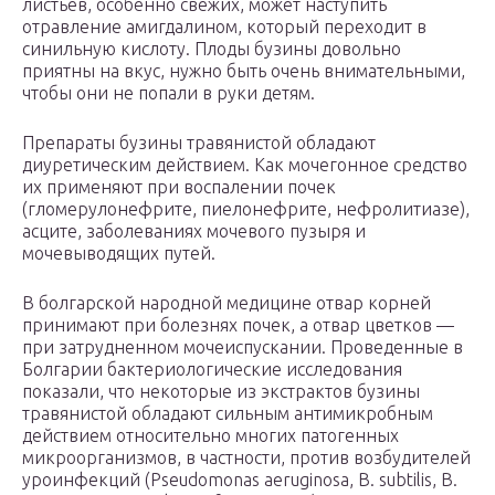
листьев, особенно свежих, может наступить
отравление амигдалином, который переходит в
синильную кислоту. Плоды бузины довольно
приятны на вкус, нужно быть очень внимательными,
чтобы они не попали в руки детям.
Препараты бузины травянистой обладают
диуретическим действием. Как мочегонное средство
их применяют при воспалении почек
(гломерулонефрите, пиелонефрите, нефролитиазе),
асците, заболеваниях мочевого пузыря и
мочевыводящих путей.
В болгарской народной медицине отвар корней
принимают при болезнях почек, а отвар цветков —
при затрудненном мочеиспускании. Проведенные в
Болгарии бактериологические исследования
показали, что некоторые из экстрактов бузины
травянистой обладают сильным антимикробным
действием относительно многих патогенных
микроорганизмов, в частности, против возбудителей
уроинфекций (Pseudomonas aeruginosa, В. subtilis, В.