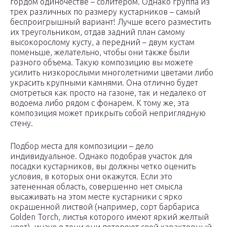
гордом одиночестве – солитером. Однако группа из
трех различных по размеру кустарников – самый
беспроигрышный вариант! Лучше всего разместить
их треугольником, отдав задний план самому
высокорослому кусту, а передний – двум кустам
поменьше, желательно, чтобы они также были
разного объема. Такую композицию вы можете
усилить низкорослыми многолетними цветами либо
украсить крупными камнями. Она отлично будет
смотреться как просто на газоне, так и недалеко от
водоема либо рядом с фонарем. К тому же, эта
композиция может прикрыть собой неприглядную
стену.
Подбор места для композиции – дело
индивидуальное. Однако подобрав участок для
посадки кустарников, вы должны четко оценить
условия, в которых они окажутся. Если это
затененная область, совершенно нет смысла
высаживать на этом месте кустарники с ярко
окрашенной листвой (например, сорт барбариса
Golden Torch, листья которого имеют яркий желтый