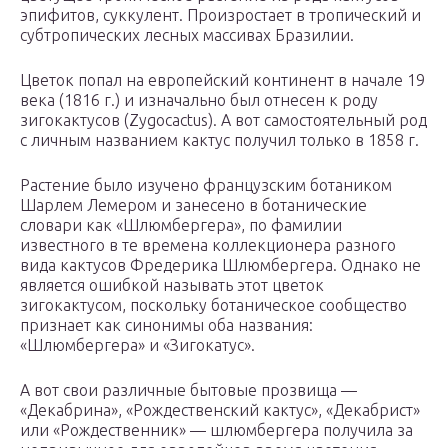
эпифитов, суккулент. Произростает в тропический и
субтропических лесных массивах Бразилии.
Цветок попал на европейский континент в начале 19
века (1816 г.) и изначально был отнесен к роду
зигокактусов (Zygocactus). А вот самостоятельный род
с личным названием кактус получил только в 1858 г.
Растение было изучено французским ботаником
Шарлем Лемером и занесено в ботанические
словари как «Шлюмбергера», по фамилии
известного в те времена коллекционера разного
вида кактусов Фредерика Шлюмбергера. Однако не
является ошибкой называть этот цветок
зигокактусом, поскольку ботаническое сообщество
признает как синонимы оба названия:
«Шлюмбергера» и «Зигокатус».
А вот свои различные бытовые прозвища —
«Декабрина», «Рождественский кактус», «Декабрист»
или «Рождественник» — шлюмбергера получила за