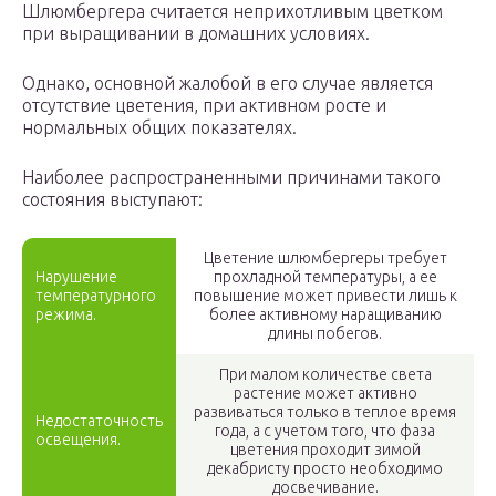
Шлюмбергера считается неприхотливым цветком
при выращивании в домашних условиях.
Однако, основной жалобой в его случае является
отсутствие цветения, при активном росте и
нормальных общих показателях.
Наиболее распространенными причинами такого
состояния выступают:
Цветение шлюмбергеры требует
Нарушение
прохладной температуры, а ее
температурного
повышение может привести лишь к
режима.
более активному наращиванию
длины побегов.
При малом количестве света
растение может активно
развиваться только в теплое время
Недостаточность
года, а с учетом того, что фаза
освещения.
цветения проходит зимой
декабристу просто необходимо
досвечивание.