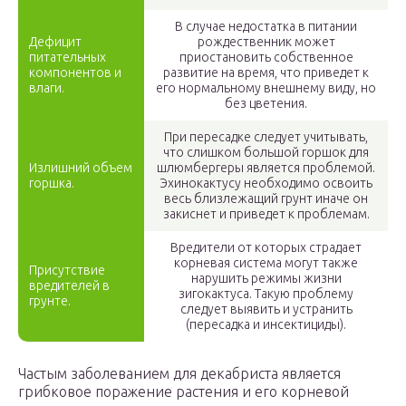
В случае недостатка в питании
Дефицит
рождественник может
питательных
приостановить собственное
компонентов и
развитие на время, что приведет к
влаги.
его нормальному внешнему виду, но
без цветения.
При пересадке следует учитывать,
что слишком большой горшок для
Излишний объем
шлюмбергеры является проблемой.
горшка.
Эхинокактусу необходимо освоить
весь близлежащий грунт иначе он
закиснет и приведет к проблемам.
Вредители от которых страдает
корневая система могут также
Присутствие
нарушить режимы жизни
вредителей в
зигокактуса. Такую проблему
грунте.
следует выявить и устранить
(пересадка и инсектициды).
Частым заболеванием для декабриста является
грибковое поражение растения и его корневой