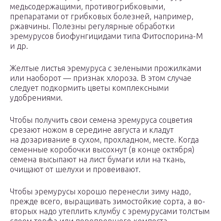
медьсодержащими, противогрибковыми,
препаратами от грибковых болезней, например,
ржавчины. Полезны регулярные обработки
эремурусов биофунгицидами типа Фитоспорина-М
и др.
Желтые листья эремуруса с зелеными прожилками
или наоборот — признак хлороза. В этом случае
следует подкормить цветы комплексными
удобрениями.
Чтобы получить свои семена эремуруса соцветия
срезают ножом в середине августа и кладут
на дозаривание в сухом, прохладном, месте. Когда
семенные коробочки высохнут (в конце октября)
семена высыпают на лист бумаги или на ткань,
очищают от шелухи и провеивают.
Чтобы эремурусы хорошо перенесли зиму надо,
прежде всего, выращивать зимостойкие сорта, а во-
вторых надо утеплить клумбу с эремурусами толстым
слоем торфа или перепревшего компоста.