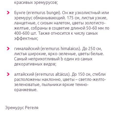
красивых эремурусов;
Бунге (eremurus bungei). Он же узколистный или
эремурус обманывающий. 175 см, листья узкие,
ланцетные, с сизым налетом, цветы золотисто-
желтые, собраны в соцветие длиной 50-60 мм по
400-600 шт. Также относится к числу самых
эффектных;
гималайский (eremurus himalaicus). До 250 см,
листья широкие, ярко-зеленые, цветы белые.
Самый неприхотливый b один из самых
декоративных видов;
алтайский (eremurus altāicus). До 150 см, стебли
расположены наклонно, цветы – светло-желто-
зеленоватые, пыльники яркие темно-
оранжевые.
Эремурус Регеля