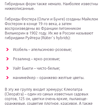
Гибридных форм также немало. Наиболее известны
нижеописанные.
Гибриды Фостера (Ольги и Бунге) созданы Майклом
Фостером в конце 19-го века, а затем
воспроизведены во Франции питомником
Вильморин в 1902 году. Их же в России называют
гибридами Руйтера (Rüiter`s hybrids):
Исобель – апельсиново-розовые;
Розалинд – ярко-розовые;
Уайт Бьюти – чисто-белые;
манимейкер – оранжево-желтые цветы.
В эту же группу входит эремурус Клеопатра
(Cleopatra) – один из самых известных садовых
сортов, 125 см, цветки очень яркие, пылающе-
оранжевые, соцветие плотное, красивое. А также