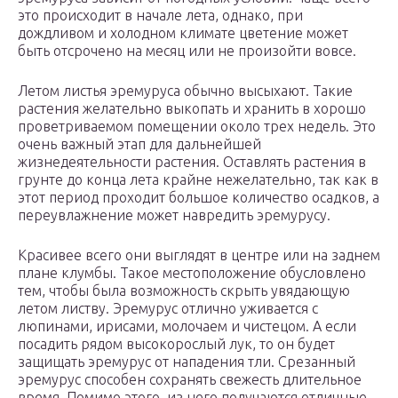
это происходит в начале лета, однако, при
дождливом и холодном климате цветение может
быть отсрочено на месяц или не произойти вовсе.
Летом листья эремуруса обычно высыхают. Такие
растения желательно выкопать и хранить в хорошо
проветриваемом помещении около трех недель. Это
очень важный этап для дальнейшей
жизнедеятельности растения. Оставлять растения в
грунте до конца лета крайне нежелательно, так как в
этот период проходит большое количество осадков, а
переувлажнение может навредить эремурусу.
Красивее всего они выглядят в центре или на заднем
плане клумбы. Такое местоположение обусловлено
тем, чтобы была возможность скрыть увядающую
летом листву. Эремурус отлично уживается с
люпинами, ирисами, молочаем и чистецом. А если
посадить рядом высокорослый лук, то он будет
защищать эремурус от нападения тли. Срезанный
эремурус способен сохранять свежесть длительное
время. Помимо этого, из него получаются отличные