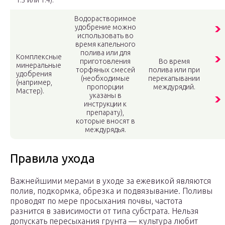
1:3 или 1:4).
Водорастворимое
удобрение можно
использовать во
время капельного
полива или для
Комплексные
приготовления
Во время
минеральные
торфяных смесей
полива или при
удобрения
(необходимые
перекапывании
(например,
пропорции
междурядий.
Мастер).
указаны в
инструкции к
препарату),
которые вносят в
междурядья.
Правила ухода
Важнейшими мерами в уходе за ежевикой являются
полив, подкормка, обрезка и подвязывание. Поливы
проводят по мере просыхания почвы, частота
разнится в зависимости от типа субстрата. Нельзя
допускать пересыхания грунта — культура любит