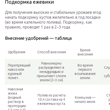
Подкормка ежевики
Для получения высоких и стабильных урожаев ягод
начать подкормку кустов желательно в год посадки
(во время капельного полива). Подкормку, как
правило, проводят 1 раз в 2–3 года.
Внесение удобрений — таблица
Время
Удобрения
Способ внесения
внесения
Равномерно
Перепревший
Во время
распределяют в
Слу
навоз или
первого
междурядьях и
куриный
вскапывания
присыпают слоем
суб
помёт.
земли.
земли (2–3 см).
Навозная
жижа
Полив из расчёта
Ст
(водный
Конец мая —
10 л состава на 4
раствор в
начало июня.
ежевичных куста.
пропорции