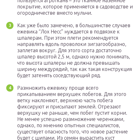
пользуется агроткань – это тканное наземное
покрытие, которое применяется в садоводстве и
огородничестве вместо мульчи.
Как уже было замечено, в большинстве случаев
ежевика “Лох Несс” нуждается в подвязке к
шпалерам. При этом плети рекомендуется
направлять вдоль проволоки зигзагообразно,
заплетая вокруг. Для этого сорта достаточно
шпалер высотой 2,5 м, однако нужно понимать,
что высота шпалеры не должна превышать
ширину междурядий, так как такая конструкция
будет затенять соседствующий ряд.
Размножить ежевику проще всего
прикапыванием верхушек побегов. Для этого
ветку наклоняют, верхнюю часть побега
фиксируют и присыпают землей. Отрезают
верхушку не раньше, чем побег пустит корни.
Не менее успешно размножение черенками,
однако, по мнению опытных специалистов,
существует опасность того, что новое растение
будет с шипами. Из семян вырастить куст