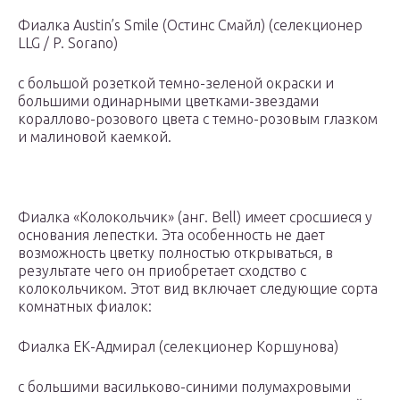
Фиалка Austin’s Smile (Остинс Смайл) (селекционер
LLG / P. Sorano)
с большой розеткой темно-зеленой окраски и
большими одинарными цветками-звездами
кораллово-розового цвета с темно-розовым глазком
и малиновой каемкой.
Фиалка «Колокольчик» (анг. Вell) имеет сросшиеся у
основания лепестки. Эта особенность не дает
возможность цветку полностью открываться, в
результате чего он приобретает сходство с
колокольчиком. Этот вид включает следующие сорта
комнатных фиалок:
Фиалка ЕК-Адмирал (селекционер Коршунова)
с большими васильково-синими полумахровыми