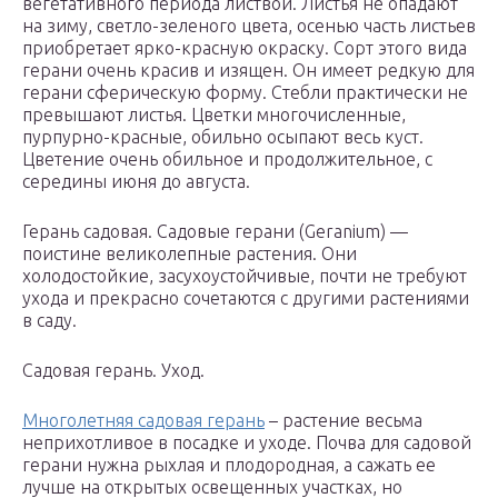
вегетативного периода листвой. Листья не опадают
на зиму, светло-зеленого цвета, осенью часть листьев
приобретает ярко-красную окраску. Сорт этого вида
герани очень красив и изящен. Он имеет редкую для
герани сферическую форму. Стебли практически не
превышают листья. Цветки многочисленные,
пурпурно-красные, обильно осыпают весь куст.
Цветение очень обильное и продолжительное, с
середины июня до августа.
Герань садовая. Садовые герани (Geranium) —
поистине великолепные растения. Они
холодостойкие, засухоустойчивые, почти не требуют
ухода и прекрасно сочетаются с другими растениями
в саду.
Садовая герань. Уход.
Многолетняя садовая герань
– растение весьма
неприхотливое в посадке и уходе. Почва для садовой
герани нужна рыхлая и плодородная, а сажать ее
лучше на открытых освещенных участках, но