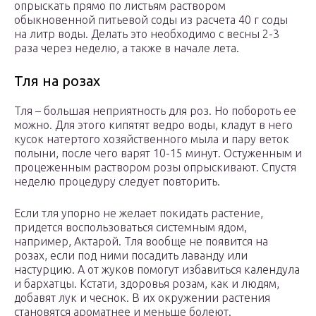
опрыскать прямо по листьям раствором
обыкновенной питьевой соды из расчета 40 г соды
на литр воды. Делать это необходимо с весны 2-3
раза через неделю, а также в начале лета.
Тля на розах
Тля – большая неприятность для роз. Но побороть ее
можно. Для этого кипятят ведро воды, кладут в него
кусок натертого хозяйственного мыла и пару веток
полыни, после чего варят 10-15 минут. Остуженным и
процеженным раствором розы опрыскивают. Спустя
неделю процедуру следует повторить.
Если тля упорно не желает покидать растение,
придется воспользоваться системным ядом,
например, Актарой. Тля вообще не появится на
розах, если под ними посадить лаванду или
настурцию. А от жуков помогут избавиться календула
и бархатцы. Кстати, здоровья розам, как и людям,
добавят лук и чеснок. В их окружении растения
становятся ароматнее и меньше болеют.