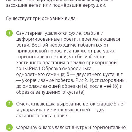
засохшие ветви или подмёрзшие верхушки.
Существует три основных вида:
Санитарная: удаляются сухие, слабые и
деформированные побеги, переплетающиеся
ветви. Весной необходимо избавиться от
прикорневой поросли, а так же от растущих
горизонтально ветвей, что бы избежать
хаотичного врастания в землю прикорневой
зоны.Рис.1 Обрезка смородины:а —
однолетнего саженца; б — двулетнего куста; в,г
— укорачивание побегов. Рис.2. Куст смородины
до омолаживающей обрезки (а), после неё (б) и
обрезка запущенного куста (в)
Омолаживающая: вырезание веток старше 5 лет
и укорачивание молодых ветвей — для
активного роста новых.
Формирующая: удаляют внутрь и горизонтально