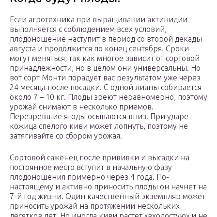
Если агротехника при выращивании актинидии
выполняется с соблюдением всех условий,
плодоношение наступит в период со второй декады
августа и продолжится по конец сентября. Сроки
могут меняться, так как многое зависит от сортовой
принадлежности, но в целом они универсальны. Но
вот сорт Монти порадует вас результатом уже через
24 месяца после посадки. С одной лианы собирается
около 7 – 10 кг. Плоды зреют неравномерно, поэтому
урожай снимают в несколько приемов.
Перезревшие ягоды осыпаются вниз. При ударе
кожица спелого киви может лопнуть, поэтому не
затягивайте со сбором урожая.
Сортовой саженец после прививки и высадки на
постоянное место вступит в начальную фазу
плодоношения примерно через 4 года. По-
настоящему и активно приносить плоды он начнет на
7-й год жизни. Один качественный экземпляр может
приносить урожай на протяжении нескольких
десятков лет. Но иногда киви растет «вхолостую» и не