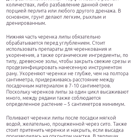
количествах, либо разбавление данной смеси
порцией перлита или любого другого дренажа. В
основном, грунт делают легким, рыхлым и
дренированным.
Нижняя часть черенка липы обязательно
обрабатывается перед углублением. Стоит
использовать препараты для черенкования и
укоренения, а также органические ингредиенты, по
типу, древесное золы, чтобы закрыть свежие срезы и
продезинфицировать нанесенную инструментом
рану. Укореняют черенки не глубже, чем на полтора
сантиметра, придерживаясь расстояние между
посадочным материалом в 7-10 сантиметров.
Поскольку черенков липы за один цикл высаживают
много, между рядами также соблюдается
определенное растение – 5 сантиметров минимум.
Поливают черенки липы после посадки мягкой
водой, желательно, процеженной через сито. Также
стоит притенить черенки и накрыть, если высадка
производилась на открытом участке. В теплицах