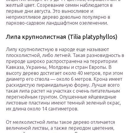
желтый цвет. Созревание семян наблюдается в
первые дни августа. Это выносливое и
неприхотливое дерево довольно популярно в
парково-садовом ландшафтном озеленении.
Липа крупнолистная (Tilia platyphyllos)
Липу крупнолистную в народе еще называют
плосколистной, либо летней. Такая разновидность в
природе широко распространена на территории
Кавказа, Украины, Молдовы и стран Европы. В
высоту дерево достигает около 40 метров, при этом
диаметр его ствола — около 6 метров. Крона имеет
раскидистую пирамидальную форму. Лучше всего
такая липа растет на участках с очень питательным
перегнойным грунтом. Опушенные яйцевидные
листовые пластины имеют темный зеленый окрас,
их длина около 14 сантиметров.
От мелколистной липы такое дерево отличается
величиной листвы, а также периодом цветения,