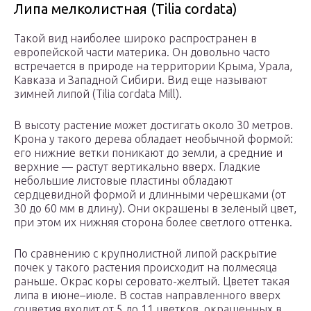
Липа мелколистная (Tilia cordata)
Такой вид наиболее широко распространен в
европейской части материка. Он довольно часто
встречается в природе на территории Крыма, Урала,
Кавказа и Западной Сибири. Вид еще называют
зимней липой (Тilia cordata Mill).
В высоту растение может достигать около 30 метров.
Крона у такого дерева обладает необычной формой:
его нижние ветки поникают до земли, а средние и
верхние — растут вертикально вверх. Гладкие
небольшие листовые пластины обладают
сердцевидной формой и длинными черешками (от
30 до 60 мм в длину). Они окрашены в зеленый цвет,
при этом их нижняя сторона более светлого оттенка.
По сравнению с крупнолистной липой раскрытие
почек у такого растения происходит на полмесяца
раньше. Окрас коры серовато-желтый. Цветет такая
липа в июне–июле. В состав направленного вверх
соцветия входит от 5 до 11 цветков, окрашенных в