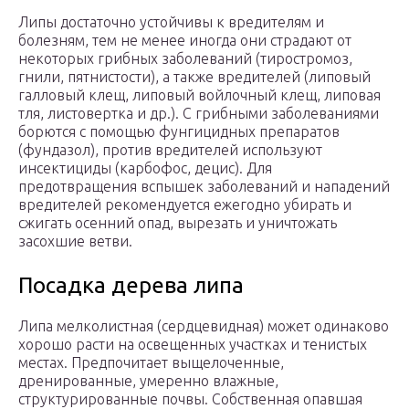
Липы достаточно устойчивы к вредителям и
болезням, тем не менее иногда они страдают от
некоторых грибных заболеваний (тиростромоз,
гнили, пятнистости), а также вредителей (липовый
галловый клещ, липовый войлочный клещ, липовая
тля, листовертка и др.). С грибными заболеваниями
борются с помощью фунгицидных препаратов
(фундазол), против вредителей используют
инсектициды (карбофос, децис). Для
предотвращения вспышек заболеваний и нападений
вредителей рекомендуется ежегодно убирать и
сжигать осенний опад, вырезать и уничтожать
засохшие ветви.
Посадка дерева липа
Липа мелколистная (сердцевидная) может одинаково
хорошо расти на освещенных участках и тенистых
местах. Предпочитает выщелоченные,
дренированные, умеренно влажные,
структурированные почвы. Собственная опавшая