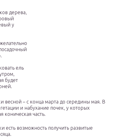
ков дерева,
оровый
евый у
 желательно
 посадочный
.
ковать ель
 утром,
ая будет
рней.
ки весной – с конца марта до середины мая. В
гетации и набухание почек, у которых
я коническая часть.
и есть возможность получить развитые
сяца.