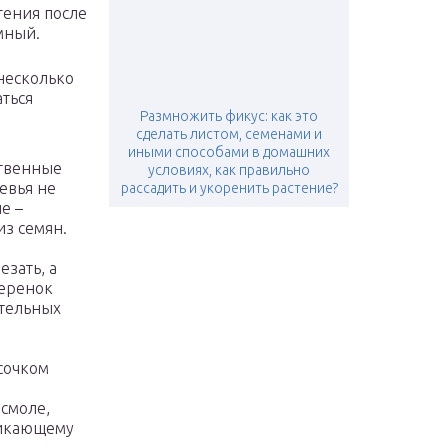
тения после
омный.
несколько
ться
Размножить фикус: как это
сделать листом, семенами и
иными способами в домашних
ственные
условиях, как правильно
евья не
рассадить и укоренить растение?
е –
з семян.
зать, а
черенок
ательных
сочком
 смоле,
никающему