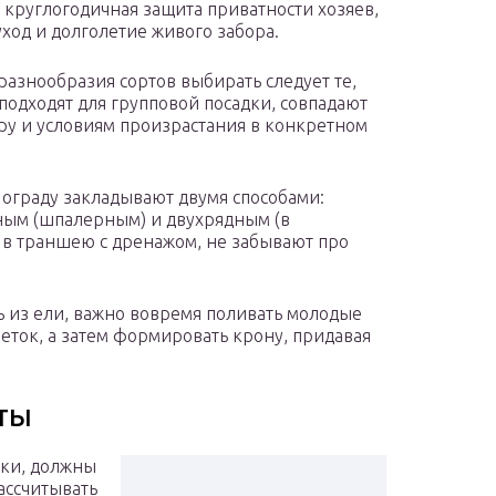
я круглогодичная защита приватности хозяев,
уход и долголетие живого забора.
 разнообразия сортов выбирать следует те,
подходят для групповой посадки, совпадают
ру и условиям произрастания в конкретном
ограду закладывают двумя способами:
ым (шпалерным) и двухрядным (в
 в траншею с дренажом, не забывают про
 из ели, важно вовремя поливать молодые
веток, а затем формировать крону, придавая
ты
нки, должны
рассчитывать