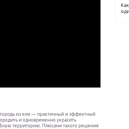
Как
оди
городь из ели — практичный и эффектный
городить и одновременно украсить
бную территорию. Плюсами такого решения