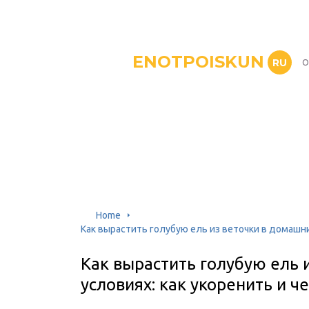
ENOTPOISKUN
RU
О
Home
Как вырастить голубую ель из веточки в домашни
Как вырастить голубую ель 
условиях: как укоренить и ч