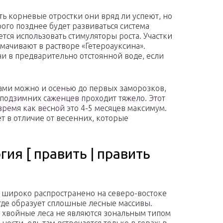
ить корневые отростки они вряд ли успеют, но
ого позднее будет развиваться система
тся использовать стимуляторы роста. Участки
мачивают в растворе «Гетероауксина».
и в предварительно отстоянной воде, если
ками можно и осенью до первых заморозков,
я подзимних саженцев проходит тяжело. Этот
 время как весной это 4-5 месяцев максимум.
ет в отличие от весенних, которые
ия [ править | править
 широко распространено на северо-востоке
где образует сплошные лесные массивы.
 хвойные леса не являются зональным типом