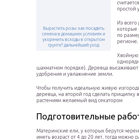
считаетс
простой 
Из всего
Вырастить розы: как посадить
которые 
семена в домашних условиях и
по разме
укоренить всходы в открытом
регионе.
грунте? дальнейший уход
Хвойную 
однорядн
шахматном порядке). Деревца высаживают
удобрения и увлажнение земли.
Чтобы получить идеальную живую изгородь
деревца, на второй год сделать прищипку 
растениям желаемый вид секатором
Подготовительные рабо
Материнские ели, у которых берутся чере
иметь возраст от 4 до 20 лет, тогда можно 