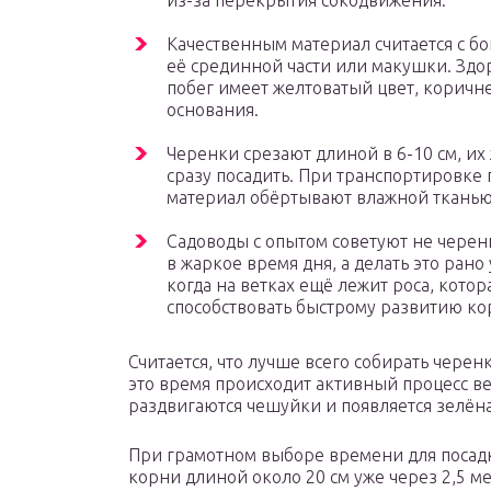
из-за перекрытия сокодвижения.
Качественным материал считается с бо
её срединной части или макушки. Зд
побег имеет желтоватый цвет, коричн
основания.
Черенки срезают длиной в 6-10 см, их
сразу посадить. При транспортировке
материал обёртывают влажной тканью
Садоводы с опытом советуют не черен
в жаркое время дня, а делать это рано
когда на ветках ещё лежит роса, котор
способствовать быстрому развитию ко
Считается, что лучше всего собирать черен
это время происходит активный процесс ве
раздвигаются чешуйки и появляется зелёна
При грамотном выборе времени для посадк
корни длиной около 20 см уже через 2,5 ме