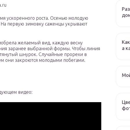
.ru
Ра
до
мя ускоренного роста. Осенью молодую
. На первую зимовку саженцы укрывают
Как
риобрела желаемый вид, каждую весну
а к
ания заранее выбранной формы. Чтобы линия
атянутый шнурок. Случайные прорехи в
нем они закроются молодыми побегами.
Мой
едующем видео:
Цве
фот