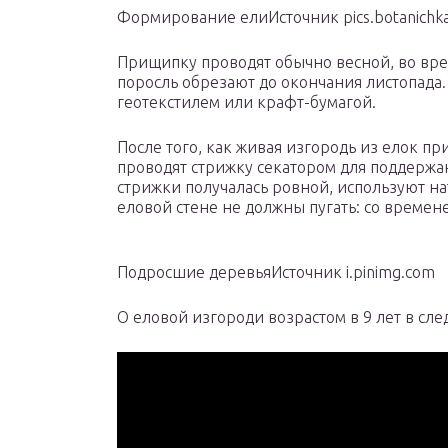
Формирование елиИсточник pics.botanichka
Прищипку проводят обычно весной, во вре
поросль обрезают до окончания листопада
геотекстилем или крафт-бумагой.
После того, как живая изгородь из елок п
проводят стрижку секатором для поддерж
стрижки получалась ровной, используют н
еловой стене не должны пугать: со време
Подросшие деревьяИсточник i.pinimg.com
О еловой изгороди возрастом в 9 лет в сл