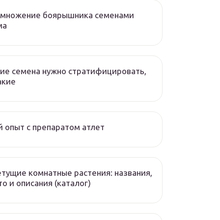
змножение боярышника семенами
ма
ие семена нужно стратифицировать,
акие
 опыт с препаратом атлет
тущие комнатные растения: названия,
о и описания (каталог)