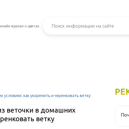
нлайн-журнал о цветах
РЕ
х условиях: как укоренить и черенковать ветку
из веточки в домашних
Поч
еренковать ветку