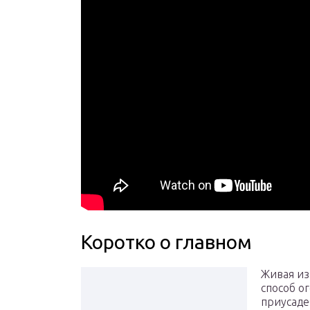
Коротко о главном
Живая из
способ о
приусаде