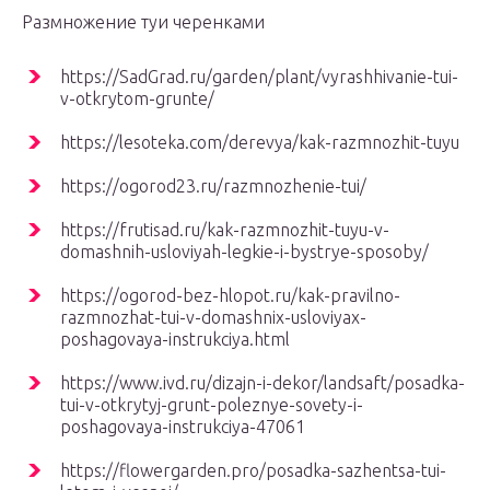
Размножение туи черенками
https://SadGrad.ru/garden/plant/vyrashhivanie-tui-
v-otkrytom-grunte/
https://lesoteka.com/derevya/kak-razmnozhit-tuyu
https://ogorod23.ru/razmnozhenie-tui/
https://frutisad.ru/kak-razmnozhit-tuyu-v-
domashnih-usloviyah-legkie-i-bystrye-sposoby/
https://ogorod-bez-hlopot.ru/kak-pravilno-
razmnozhat-tui-v-domashnix-usloviyax-
poshagovaya-instrukciya.html
https://www.ivd.ru/dizajn-i-dekor/landsaft/posadka-
tui-v-otkrytyj-grunt-poleznye-sovety-i-
poshagovaya-instrukciya-47061
https://flowergarden.pro/posadka-sazhentsa-tui-