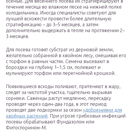
осенью. Для весеннего посева их стратифицируют в
течение месяца во влажном песке на нижней полке
холодильника. Иногда специалисты советуют для
лучшей всхожести провести более длительную
стратификацию – до 3–5 месяцев, а затем
дополнительно выдержать в тепле на протяжении 2–
3 месяцев.
Для посева готовят субстрат из дерновой земли,
желательно собранной в хвойном лесу, смешивая его
с торфом в равных частях. Семена высевают в
бороздки на глубину 1–1,5 см, поливают и
мульчируют торфом или перегнойной крошкой.
Появившиеся всходы поливают, притеняют в жару,
следят за чистотой участка, тщательно вырывая
сорняки. Саженцы растут медленно, пересадку
проводят через один-два года, в этот период
проводят две подкормки за сезон
удобрениями для
хвойных растений
. При угрозе грибковых инфекций
посевы обрабатывают Фундазолом или
Фитоспорином-М.