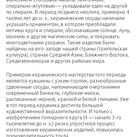
спирально-жгутовым — укладывали один на другой
по спирали. В период позднего неолита, примерно 4
тысячи лет до н. э., керамические сосуды начинали
украшать орнаментом, в котором преобладали
мотивы круга и спирали, обозначавшие солнце, луну,
молнию и другие магические силы, и покрывать
многоцветными узорами. Такие изделия были
найдены на юго-западе нашей страны (трипольская
культура), странах Средней Азии, Ближнего Востока,
Средиземноморья и других районах мира.
Примером керамического мастерства того периода
являются кувшины с узким горлом, разнообразные
сдвоенные сосуды, напоминающие очертаниями
современный бинокль, глубокие миски,
расписанные черной, красной и белой глинами. Уже
в тот период керамика достигла большой
художественной выразительности. И только с
изобретением гончарного круга (4 — начало 3-го
тысячелетия до н. э.) резко упростился процесс
изготовления керамических изделий, повысилась
производительность труда.