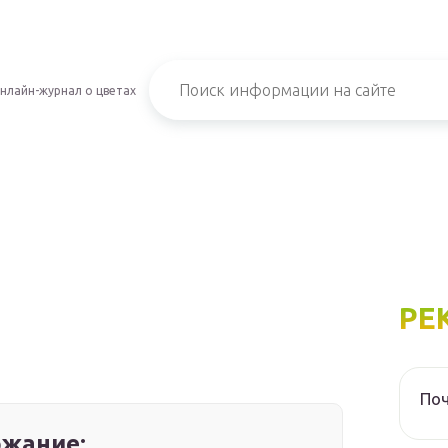
нлайн-журнал о цветах
РЕ
Поч
жание: