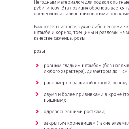
Негодным материалом для подвоя опытные
рубигинозу. Эта позиция обосновывается г
древесины и сильно шиповатыми ростками
Важно! Пятнистость, сухие либо несвежие
штамбе и корнях, трещины и разломы на м
качестве саженца. розы
розы
ровным гладким штамбом (без наплыво
любого характера), диаметром до 1 см 
равномерно развитой кроной, основу 
двумя и более прививками в кроне (то
пышным);
одревесневшими ростками;
закрытым корневищем (такие экземпл
новом месте).