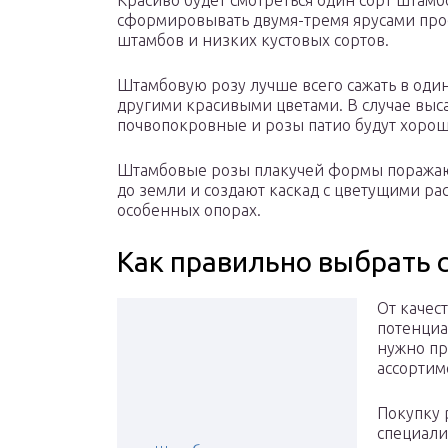
Красиво будет смотреться один сорт штамб
сформировывать двумя-тремя ярусами про
штамбов и низких кустовых сортов.
Штамбовую розу лучше всего сажать в один
другими красивыми цветами. В случае выс
почвопокровные и розы патио будут хорош
Штамбовые розы плакучей формы поражают
до земли и создают каскад с цветущими р
особенных опорах.
Как правильно выбрать 
От качес
потенциа
нужно пр
ассортим
Покупку 
специали