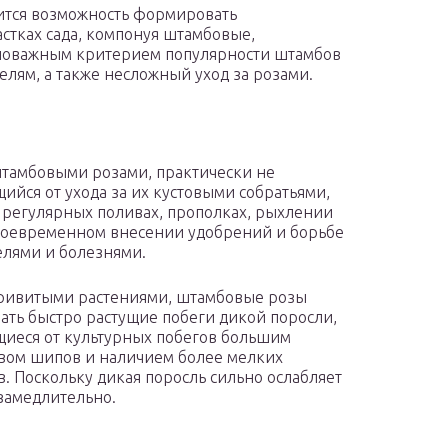
ится возможность формировать
стках сада, компонуя штамбовые,
ловажным критерием популярности штамбов
елям, а также несложный уход за розами.
штамбовыми розами, практически не
ийся от ухода за их кустовыми собратьями,
в регулярных поливах, прополках, рыхлении
воевременном внесении удобрений и борьбе
елями и болезнями.
ривитыми растениями, штамбовые розы
вать быстро растущие побеги дикой поросли,
иеся от культурных побегов большим
вом шипов и наличием более мелких
в. Поскольку дикая поросль сильно ослабляет
езамедлительно.