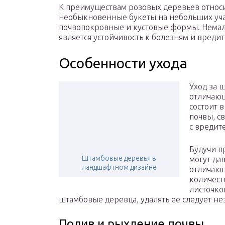
К преимуществам розовых деревьев относ
необыкновенные букеты на небольших уча
почвопокровные и кустовые формы. Нема
является устойчивость к болезням и вредит
Особенности ухода
Уход за 
отличающ
состоит 
почвы, с
с вредит
Будучи п
Штамбовые деревья в
могут да
ландшафтном дизайне
отличающ
количест
листочко
штамбовые деревца, удалять ее следует н
Полив и рыхление почвы