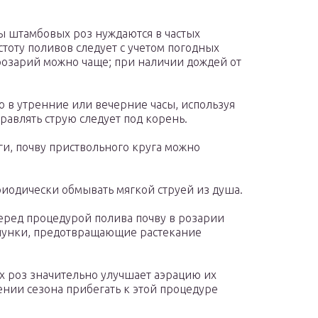
ы штамбовых роз нуждаются в частых
тоту поливов следует с учетом погодных
розарий можно чаще; при наличии дождей от
 в утренние или вечерние часы, используя
равлять струю следует под корень.
ги, почву приствольного круга можно
иодически обмывать мягкой струей из душа.
еред процедурой полива почву в розарии
 лунки, предотвращающие растекание
х роз значительно улучшает аэрацию их
ении сезона прибегать к этой процедуре