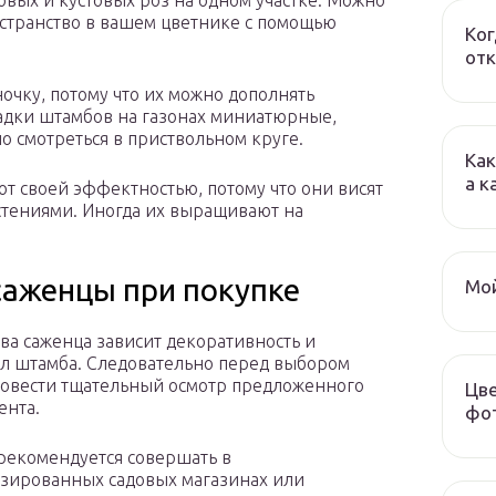
овых и кустовых роз на одном участке. Можно
странство в вашем цветнике с помощью
Ког
отк
очку, потому что их можно дополнять
адки штамбов на газонах миниатюрные,
о смотреться в приствольном круге.
Как
а к
 своей эффектностью, потому что они висят
астениями. Иногда их выращивают на
саженцы при покупке
Мой
тва саженца зависит декоративность и
л штамба. Следовательно перед выбором
овести тщательный осмотр предложенного
Цве
ента.
фот
рекомендуется совершать в
зированных садовых магазинах или