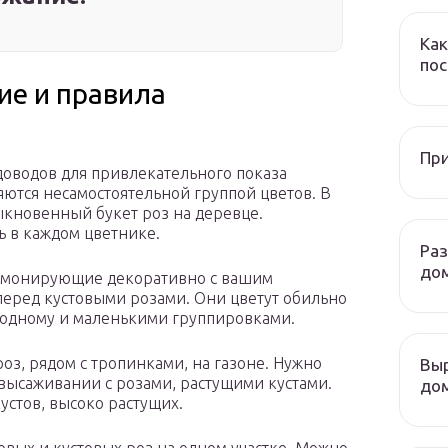
Как
пос
ие и правила
При
адоводов для привлекательного показа
яются несамостоятельной группой цветов. В
кновенный букет роз на деревце.
 в каждом цветнике.
Ра
до
армонирующие декоративно с вашим
еред кустовыми розами. Они цветут обильно
о одному и маленькими группировками.
з, рядом с тропинками, на газоне. Нужно
Выр
 высаживании с розами, растущими кустами.
дом
устов, высоко растущих.