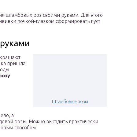
я штамбовых роз своими руками. Для этого
ививки почкой-глазком сформировать куст
 руками
украшают
нка пришла
воды
розу
Штамбовые розы
ево, а
довой розы. Можно высадить практически
бовым способом.