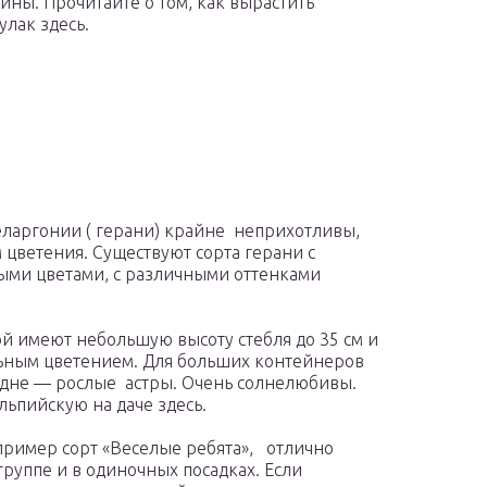
ины. Прочитайте о том, как вырастить
улак здесь.
еларгонии ( герани) крайне неприхотливы,
цветения. Существуют сорта герани с
ыми цветами, с различными оттенками
й имеют небольшую высоту стебля до 35 см и
ьным цветением. Для больших контейнеров
едне — рослые астры. Очень солнелюбивы.
альпийскую на даче здесь.
ример сорт «Веселые ребята», отлично
группе и в одиночных посадках. Если