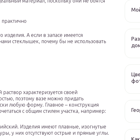
альный материал, поскольку они не боятся
Мой
и практично
о изделия. А если в запасе имеется
Ра
ами стеклышек, почему бы не использовать
до
Цве
фот
 раствор характеризуется своей
остью, поэтому вазе можно придать
ски любую форму. Главное – конструкция
Гео
очетаться с общим стилем участка, например:
ийский. Изделия имеют плавные, изогнутые
уры, у них отсутствуют острые и прямые углы.
Как