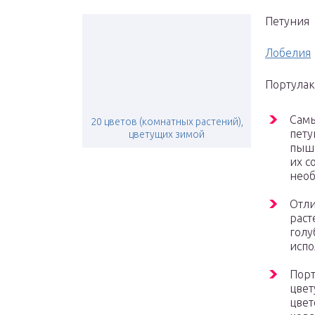
Петуния
Лобелия
Портулак
Самы
20 цветов (комнатных растений),
пету
цветущих зимой
пышн
их с
нео
Отли
раст
голу
испо
Порт
цвет
цвет