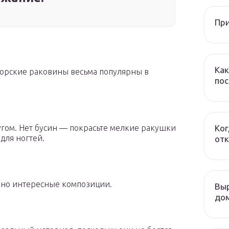
При
Как
морские раковины весьма популярны в
пос
Ког
гом. Нет бусин — покрасьте мелкие ракушки
для ногтей.
отк
нно интересные композиции.
Выр
дом