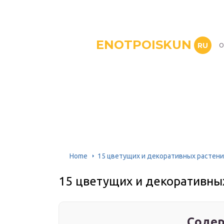
ENOTPOISKUN
RU
О
Home
15 цветущих и декоративных растени
15 цветущих и декоративны
Содер