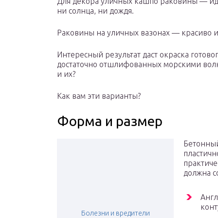
Для декора уличных кашпо раковины — иде
ни солнца, ни дождя.
Раковины на уличных вазонах — красиво 
Интересный результат даст окраска готовог
достаточно отшлифованных морскими волн
и их?
Как вам эти варианты?
Форма и размер
Бетонный
пластичн
практиче
должна с
Англ
конт
Болезни и вредители