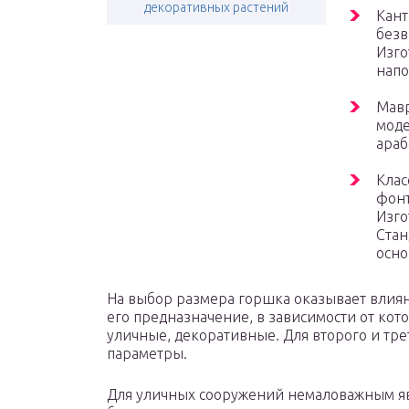
декоративных растений
Кант
безв
Изго
напо
Мавр
моде
араб
Клас
фонт
Изго
Стан
осно
На выбор размера горшка оказывает влиян
его предназначение, в зависимости от кот
уличные, декоративные. Для второго и тр
параметры.
Для уличных сооружений немаловажным яв