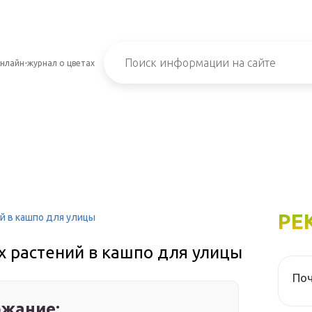
нлайн-журнал о цветах
РЕ
й в кашпо для улицы
х растений в кашпо для улицы
Поч
жание: