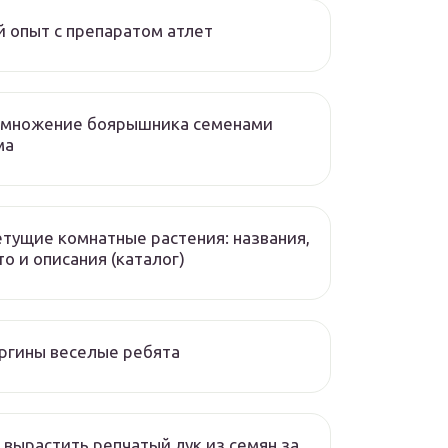
 опыт с препаратом атлет
змножение боярышника семенами
ма
тущие комнатные растения: названия,
о и описания (каталог)
ргины веселые ребята
 вырастить репчатый лук из семян за