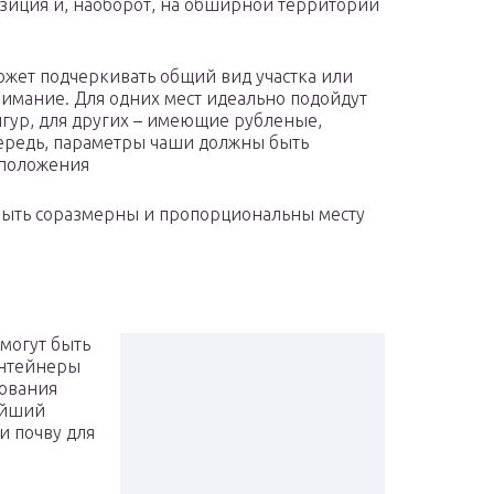
озиция и, наоборот, на обширной территории
ожет подчеркивать общий вид участка или
нимание. Для одних мест идеально подойдут
игур, для других – имеющие рубленые,
чередь, параметры чаши должны быть
сположения
быть соразмерны и пропорциональны месту
могут быть
онтейнеры
рования
тейший
и почву для