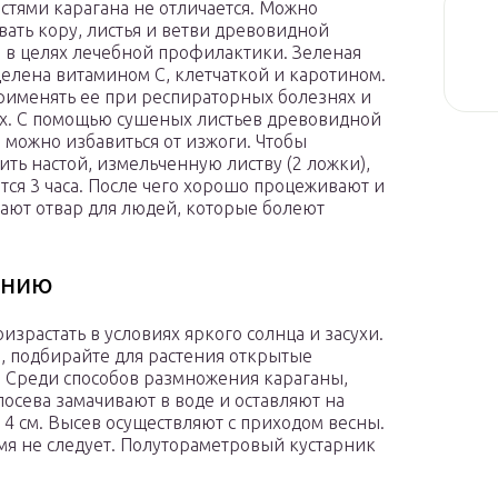
стями карагана не отличается. Можно
вать кору, листья и ветви древовидной
 в целях лечебной профилактики. Зеленая
делена витамином С, клетчаткой и каротином.
именять ее при респираторных болезнях и
х. С помощью сушеных листьев древовидной
 можно избавиться от изжоги. Чтобы
ить настой, измельченную листву (2 ложки),
ятся 3 часа. После чего хорошо процеживают и
елают отвар для людей, которые болеют
анию
зрастать в условиях яркого солнца и засухи.
е, подбирайте для растения открытые
 Среди способов размножения караганы,
осева замачивают в воде и оставляют на
 4 см. Высев осуществляют с приходом весны.
мя не следует. Полутораметровый кустарник