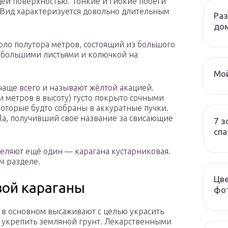
щей поверхностью. Тонкие и гибкие побеги
. Вид характеризуется довольно длительным
Ра
до
оло полутора метров, состоящий из большого
ебольшими листьями и колючкой на
Мой
чаще всего и называют жёлтой акацией.
и метров в высоту) густо покрыто сочными
оторые будто собраны в аккуратные пучки.
ula, получивший свое название за свисающие
7 з
спа
еляют ещё один — карагана кустарниковая.
м разделе.
Цве
вой караганы
фот
 в основном высаживают с целью украсить
и укрепить земляной грунт. Лекарственными