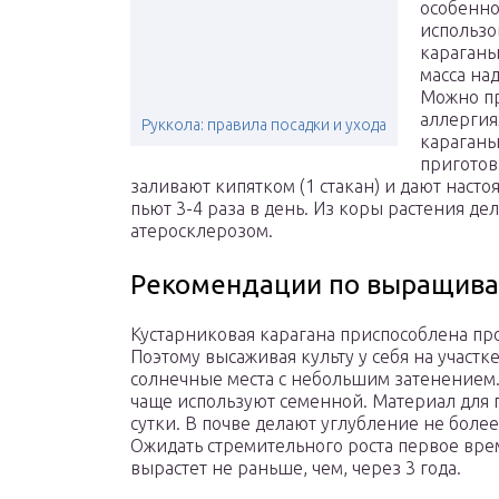
особенно
использо
караганы
масса на
Можно пр
аллергия
Руккола: правила посадки и ухода
караганы
приготов
заливают кипятком (1 стакан) и дают насто
пьют 3-4 раза в день. Из коры растения д
атеросклерозом.
Рекомендации по выращив
Кустарниковая карагана приспособлена прои
Поэтому высаживая культу у себя на участк
солнечные места с небольшим затенением.
чаще используют семенной. Материал для п
сутки. В почве делают углубление не более
Ожидать стремительного роста первое вре
вырастет не раньше, чем, через 3 года.