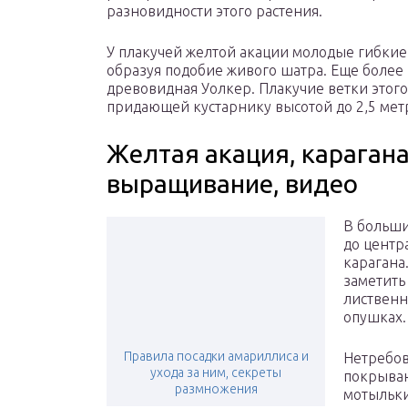
разновидности этого растения.
У плакучей желтой акации молодые гибкие
образуя подобие живого шатра. Еще более
древовидная Уолкер. Плакучие ветки этого
придающей кустарнику высотой до 2,5 мет
Желтая акация, караган
выращивание, видео
В больши
до центр
карагана
заметить
лиственны
опушках.
Правила посадки амариллиса и
Нетребов
ухода за ним, секреты
покрыва
размножения
мотыльки