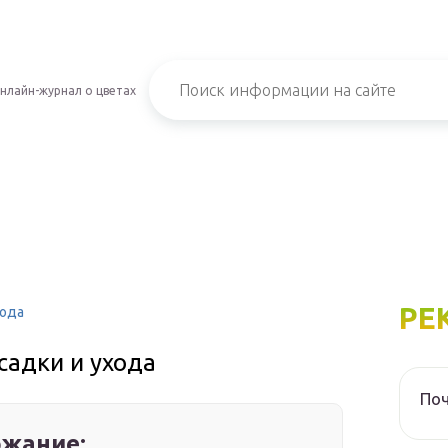
нлайн-журнал о цветах
РЕ
хода
садки и ухода
Поч
жание: