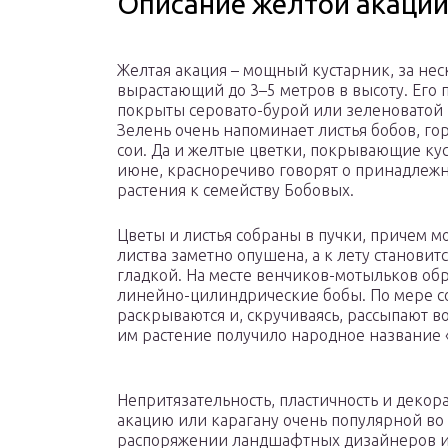
Описание желтой акации
Желтая акация – мощный кустарник, за нес
вырастающий до 3–5 метров в высоту. Его 
покрыты серовато-бурой или зеленоватой 
Зелень очень напоминает листья бобов, го
сои. Да и желтые цветки, покрывающие кус
июне, красноречиво говорят о принадлеж
растения к семейству Бобовых.
Цветы и листья собраны в пучки, причем м
листва заметно опушена, а к лету становит
гладкой. На месте венчиков-мотыльков об
линейно-цилиндрические бобы. По мере со
раскрываются и, скручиваясь, рассыпают 
им растение получило народное название «
Непритязательность, пластичность и декор
акацию или карагану очень популярной во
распоряжении ландшафтных дизайнеров и