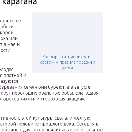
 карагана
колько лет
побеги
корой.
роха или
т в мае и
ности
Как вырастить абрикос из
косточки: правила посадки и
ухода
олодая
ся плотной и
разуются
зревания семян они буреют, а в августе
вокруг небольшие овальные бобы. Благодаря
гороховник» или «гороховая акация».
ативность этой культуры сделали желтую
 второй половине прошлого века. Сегодня в
 обычных дачников появились оригинальные