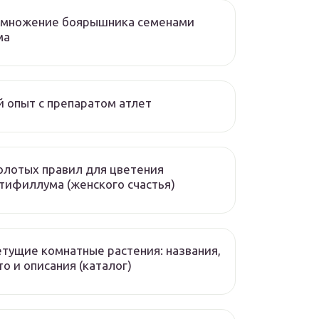
змножение боярышника семенами
ма
 опыт с препаратом атлет
олотых правил для цветения
тифиллума (женского счастья)
тущие комнатные растения: названия,
о и описания (каталог)