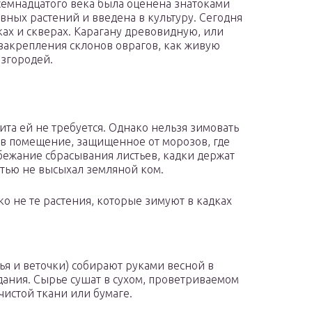
семнадцатого века была оценена знатоками
вных растений и введена в культуру. Сегодня
ках и скверах. Карагану древовидную, или
закрепления склонов оврагов, как живую
изгородей.
та ей не требуется. Однако нельзя зимовать
т в помещение, защищенное от морозов, где
избежание сбрасывания листьев, кадки держат
стью не высыхал земляной ком.
ко не те растения, которые зимуют в кадках
ья и веточки) собирают руками весной в
дания. Сырье сушат в сухом, проветриваемом
истой ткани или бумаге.