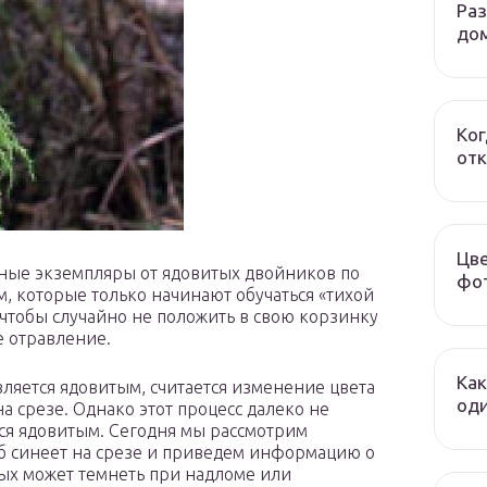
Ра
до
Ког
отк
Цве
ные экземпляры от ядовитых двойников по
фот
 которые только начинают обучаться «тихой
 чтобы случайно не положить в свою корзинку
е отравление.
Как
вляется ядовитым, считается изменение цвета
оди
на срезе. Однако этот процесс далеко не
ется ядовитым. Сегодня мы рассмотрим
б синеет на срезе и приведем информацию о
рых может темнеть при надломе или