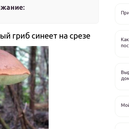
жание:
При
ый гриб синеет на срезе
Как
пос
Выр
дом
Мой