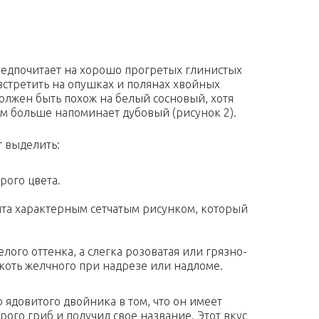
редпочитает на хорошо прогретых глинистых
 встретить на опушках и полянах хвойных
должен быть похож на белый сосновый, хотя
м больше напоминает дубовый (рисунок 2).
т выделить:
рого цвета.
ыта характерным сетчатым рисунком, который
лого оттенка, а слегка розоватая или грязно-
якоть желчного при надрезе или надломе.
 ядовитого двойника в том, что он имеет
ого гриб и получил свое название. Этот вкус