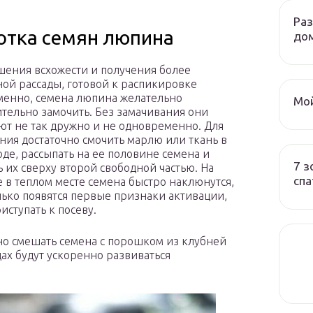
Ра
отка семян люпина
до
шения всхожести и получения более
ой рассады, готовой к распикировке
енно, семена люпина желательно
Мой
тельно замочить. Без замачивания они
ют не так дружно и не одновременно. Для
ния достаточно смочить марлю или ткань в
оде, рассыпать на ее половине семена и
7 з
 их сверху второй свободной частью. На
спа
 в теплом месте семена быстро наклюнутся,
олько появятся первые признаки активации,
иступать к посеву.
но смешать семена с порошком из клубней
ах будут ускоренно развиваться