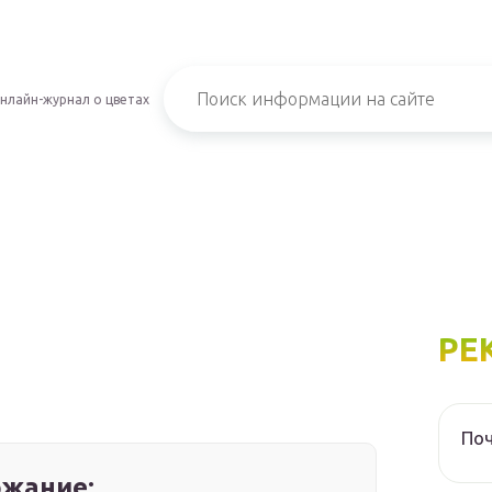
нлайн-журнал о цветах
РЕ
Поч
жание: