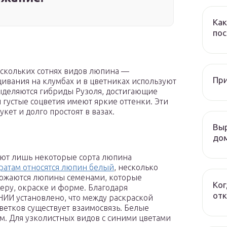
Как
пос
ескольких сотнях видов люпина —
При
ивания на клумбах и в цветниках используют
ыделяются гибриды Рузоля, достигающие
 густые соцветия имеют яркие оттенки. Эти
ет и долго простоят в вазах.
Выр
дом
уют лишь некоторые сорта люпина
ратам относятся люпин белый
, несколько
ножаются люпины семенами, которые
Ког
еру, окраске и форме. Благодаря
отк
НИИ установлено, что между раскраской
ветков существует взаимосвязь. Белые
. Для узколистных видов с синими цветами