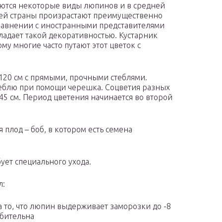
аются некоторые виды люпинов и в средней
шей страны произрастают преимущественно
сравнении с иностранными представителями
адает такой декоративностью. Кустарник
му многие часто путают этот цветок с
120 см с прямыми, прочными стеблями.
стеблю при помощи черешка. Соцветия разных
45 см. Период цветения начинается во второй
 плод – боб, в котором есть семена
ет специального ухода.
л:
а то, что люпин выдерживает заморозки до -8
убительна