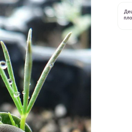
Де
пло