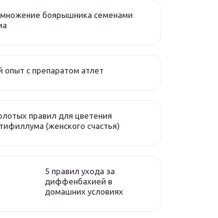
змножение боярышника семенами
ма
 опыт с препаратом атлет
олотых правил для цветения
тифиллума (женского счастья)
5 правил ухода за
диффенбахией в
домашних условиях