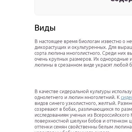
Виды
В настоящее время биологам известно о н
дикорастущих и окультуренных. Для выращ
сорта люпина многолистного. Среди них в
очень крупных размеров. Их однородные и
люпины в срезанном виде украсят любой бук
В качестве сидеральной культуры использ
однолетнего и люпин многолетний. К
сиде
видов синего узколистного, желтый. Разм
созревают в бобах, различающихся по разм
исследованиям ученых из Всероссийского 
поверхностной шелухи бобов и оттенком ц
оттенки семян свойственны белым люпинам