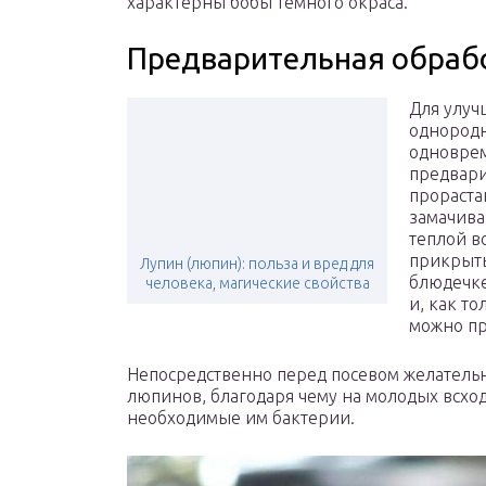
характерны бобы темного окраса.
Предварительная обраб
Для улуч
однородн
одноврем
предвари
прораста
замачива
теплой в
прикрыть
Лупин (люпин): польза и вред для
блюдечке
человека, магические свойства
и, как т
можно пр
Непосредственно перед посевом желатель
люпинов, благодаря чему на молодых всход
необходимые им бактерии.