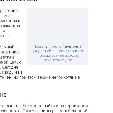
растение,
ляется
растения в
азывать за
нта
ства.
Посадка японской анемоны и
обычный
уход за ней. анемона японская
вние инки
посадка осенью и уход в
ветка в
открытом грунте
ивной целью
. Сегодня
, каждый из
тичен, но при этом весьма неприхотлив в
ина
ах планеты. Его можно найти и на территории
побережье. Также люпины растут в Северной