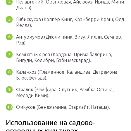
Пеларгоний (Оранжевая, Айс роуз, Ирида, Мини
Диана).
Гибискусов (Коппер Кинг, Крэнберри Краш, Олд
Йелла).
Антуриумов (Джоли пинк, Зизу, Лилли, Семпер,
Рэд).
Комнатных роз (Кордана, Прима балерина,
Бигуди, Колибри, Бэби маскарад).
Каланхоэ (Пламенное, Каландива, Дегремона,
Блоссфельда).
Фиалок (Земфира, Спутник, Улыбка Остина,
Мелоди Кими).
Фикусов (Бенджамина, Старлайт, Наташа).
Использование на садово-
огородных культурах