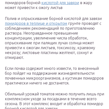
помидоров борной
кислотой для завязи
в жару
может привести к ожогу листьв
Полив и опрыскивание борной кислотой для завязи
помидоров в теплице и открытом
грунте проводят с
соблюдением рекомендаций по приготовлению
раствора. Неоправданное превышение
концентрации, увеличение числа обработок,
опрыскивание при палящих лучах солнца может
привести к ожогам листьев, токсикозу, краевому
некрозу; листовые пластины желтеют, сохнут и
отмирают.
Если почва содержит много извести, то внесенный
бор пойдет на поддержание жизнедеятельности
почвенных микроорганизмов, а кустикам помидоров
практически ничего не достанется.
Обильный урожай томатов можно получить лишь при
комплексном уходе за посадками в течение всего
сезона. В этот комплекс входит и обработка помидор
борной кислотой для завязи.