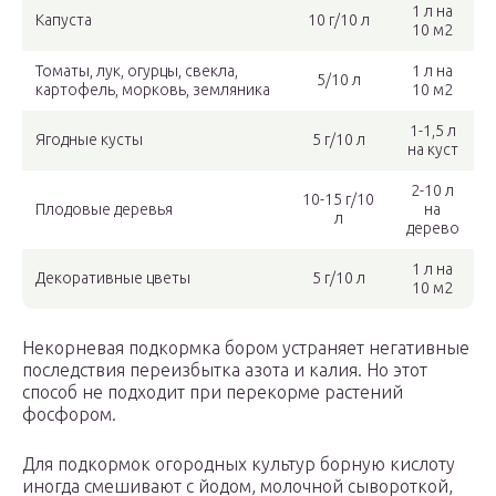
1 л на
Капуста
10 г/10 л
10 м2
Томаты, лук, огурцы, свекла,
1 л на
5/10 л
картофель, морковь, земляника
10 м2
1-1,5 л
Ягодные кусты
5 г/10 л
на куст
2-10 л
10-15 г/10
Плодовые деревья
на
л
дерево
1 л на
Декоративные цветы
5 г/10 л
10 м2
Некорневая подкормка бором устраняет негативные
последствия переизбытка азота и калия. Но этот
способ не подходит при перекорме растений
фосфором.
Для подкормок огородных культур борную кислоту
иногда смешивают с йодом, молочной сывороткой,