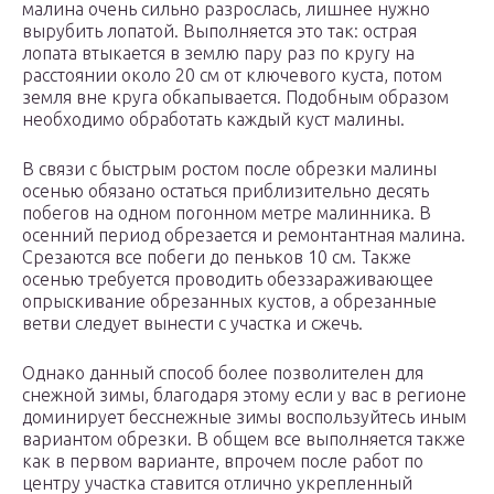
малина очень сильно разрослась, лишнее нужно
вырубить лопатой. Выполняется это так: острая
лопата втыкается в землю пару раз по кругу на
расстоянии около 20 см от ключевого куста, потом
земля вне круга обкапывается. Подобным образом
необходимо обработать каждый куст малины.
В связи с быстрым ростом после обрезки малины
осенью обязано остаться приблизительно десять
побегов на одном погонном метре малинника. В
осенний период обрезается и ремонтантная малина.
Срезаются все побеги до пеньков 10 см. Также
осенью требуется проводить обеззараживающее
опрыскивание обрезанных кустов, а обрезанные
ветви следует вынести с участка и сжечь.
Однако данный способ более позволителен для
снежной зимы, благодаря этому если у вас в регионе
доминирует бесснежные зимы воспользуйтесь иным
вариантом обрезки. В общем все выполняется также
как в первом варианте, впрочем после работ по
центру участка ставится отлично укрепленный