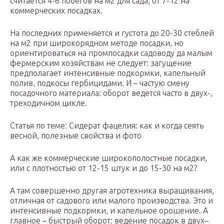
считается 4-6 побегов на м2 для сада, от 7-12 на
коммерческих посадках.
На последних применяется и густота до 20-30 стеблей
на м2 при широкорядном методе посадки, но
ориентироваться на промпосадки садоводу да малым
фермерским хозяйствам не следует: загущение
предполагает интенсивные подкормки, капельный
полив, подкосы гербицидами. И – частую смену
посадочного материала: оборот ведется часто в двух-,
треходичном цикле.
Статья по теме: Сидерат фацелия: как и когда сеять
весной, полезные свойства и фото
А как же коммерческие широкополостные посадки,
или с плотностью от 12-15 штук и до 15-30 на м2?
А там совершенно другая агротехника выращивания,
отличная от садового или малого производства. Это и
интенсивные подкормки, и капельное орошение. А
главное – быстрый оборот: ведение посадок в двух–