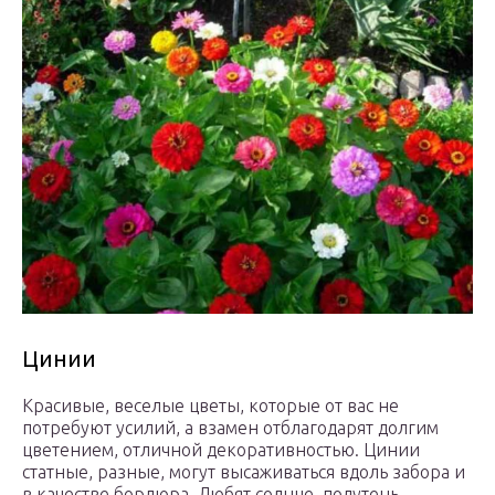
Цинии
Красивые, веселые цветы, которые от вас не
потребуют усилий, а взамен отблагодарят долгим
цветением, отличной декоративностью. Цинии
статные, разные, могут высаживаться вдоль забора и
в качестве бордюра. Любят солнце, полутень.