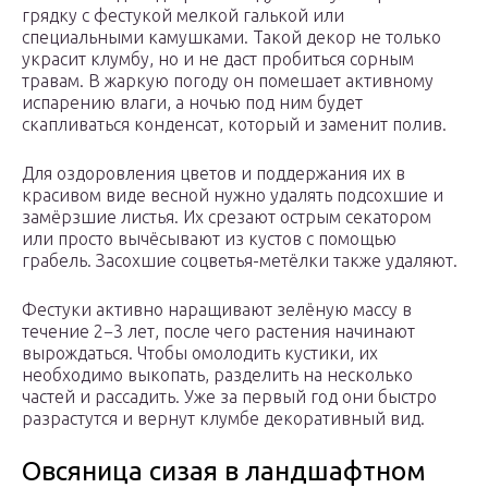
грядку с фестукой мелкой галькой или
специальными камушками. Такой декор не только
украсит клумбу, но и не даст пробиться сорным
травам. В жаркую погоду он помешает активному
испарению влаги, а ночью под ним будет
скапливаться конденсат, который и заменит полив.
Для оздоровления цветов и поддержания их в
красивом виде весной нужно удалять подсохшие и
замёрзшие листья. Их срезают острым секатором
или просто вычёсывают из кустов с помощью
грабель. Засохшие соцветья-метёлки также удаляют.
Фестуки активно наращивают зелёную массу в
течение 2−3 лет, после чего растения начинают
вырождаться. Чтобы омолодить кустики, их
необходимо выкопать, разделить на несколько
частей и рассадить. Уже за первый год они быстро
разрастутся и вернут клумбе декоративный вид.
Овсяница сизая в ландшафтном