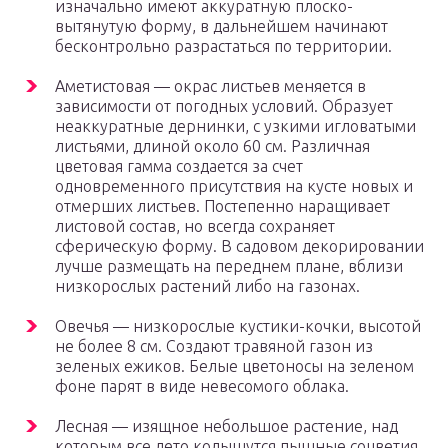
изначально имеют аккуратную плоско-
вытянутую форму, в дальнейшем начинают
бесконтрольно разрастаться по территории.
Аметистовая — окрас листьев меняется в
зависимости от погодных условий. Образует
неаккуратные дернинки, с узкими игловатыми
листьями, длиной около 60 см. Различная
цветовая гамма создается за счет
одновременного присутствия на кусте новых и
отмерших листьев. Постепенно наращивает
листовой состав, но всегда сохраняет
сферическую форму. В садовом декорировании
лучше размещать на переднем плане, вблизи
низкорослых растений либо на газонах.
Овечья — низкорослые кустики-кочки, высотой
не более 8 см. Создают травяной газон из
зеленых ежиков. Белые цветоносы на зеленом
фоне парят в виде невесомого облака.
Лесная — изящное небольшое растение, над
которым все лето колышутся пышные соцветия