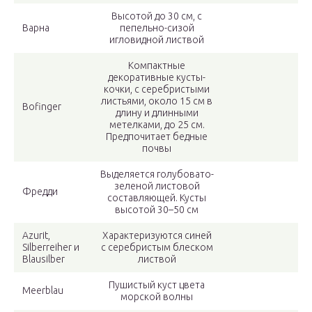
Высотой до 30 см, с
Варна
пепельно-сизой
игловидной листвой
Компактные
декоративные кусты-
кочки, с серебристыми
листьями, около 15 см в
Bofinger
длину и длинными
метелками, до 25 см.
Предпочитает бедные
почвы
Выделяется голубовато-
зеленой листовой
Фредди
составляющей. Кусты
высотой 30–50 см
Azurit,
Характеризуются синей
Silberreiher и
с серебристым блеском
Blausilber
листвой
Пушистый куст цвета
Meerblau
морской волны