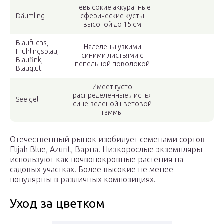
Невысокие аккуратные
Däumling
сферические кусты
высотой до 15 см
Blaufuchs,
Наделены узкими
Fruhlingsblau,
синими листьями с
Blaufink,
пепельной поволокой
Blauglut
Имеет густо
распределенные листья
Seeigel
сине-зеленой цветовой
гаммы
Отечественный рынок изобилует семенами сортов
Elijah Blue, Azurit, Варна. Низкорослые экземпляры
используют как почвопокровные растения на
садовых участках. Более высокие не менее
популярны в различных композициях.
Уход за цветком