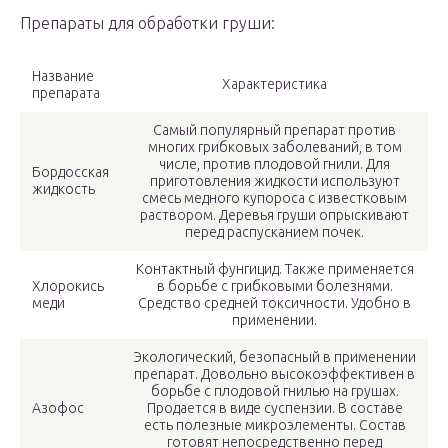
Препараты для обработки груши:
Название
Характеристика
препарата
Самый популярный препарат против
многих грибковых заболеваний, в том
числе, против плодовой гнили. Для
Бордосская
приготовления жидкости используют
жидкость
смесь медного купороса с известковым
раствором. Деревья груши опрыскивают
перед распусканием почек.
Контактный фунгицид. Также применяется
Хлорокись
в борьбе с грибковыми болезнями.
меди
Средство средней токсичности. Удобно в
применении.
Экологический, безопасный в применении
препарат. Довольно высокоэффективен в
борьбе с плодовой гнилью на грушах.
Азофос
Продается в виде суспензии. В составе
есть полезные микроэлементы. Состав
готовят непосредственно перед