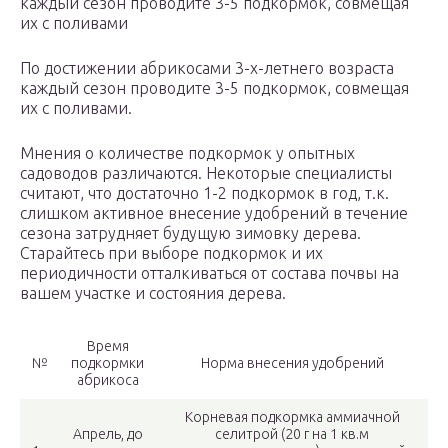
каждый сезон проводите 3-5 подкормок, совмещая
их с поливами
По достижении абрикосами 3-х-летнего возраста
каждый сезон проводите 3-5 подкормок, совмещая
их с поливами.
Мнения о количестве подкормок у опытных
садоводов различаются. Некоторые специалисты
считают, что достаточно 1-2 подкормок в год, т.к.
слишком активное внесение удобрений в течение
сезона затрудняет будущую зимовку дерева.
Старайтесь при выборе подкормок и их
периодичности отталкиваться от состава почвы на
вашем участке и состояния дерева.
Время
№
подкормки
Норма внесения удобрений
абрикоса
Корневая подкормка аммиачной
Апрель, до
селитрой (20 г на 1 кв.м