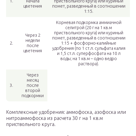
1.
начала
приствольного круга) или куриный
цветения
помет, разведенный в соотношении
1:15.
Корневая подкормка аммиачной
селитрой (20 г на 1 кв.м
приствольного круга) или куриный
Через 2
помет, разведенный в соотношении
недели
2.
1:15 + фосфорно-калийные
после
удобрения (по 1 ст.л. сульфата калия
цветения
и 1,5 ст.л. суперфосфата на 10 л
воды; на 1 кв.м – одно ведро
раствора).
Через
месяц
3.
после
второй
подкормки
Комплексные удобрения: аммофоска, азофоска или
нитроаммофоска из расчета 30 г на 1 кв.м
приствольного круга.