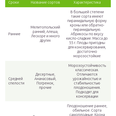
Сроки
Название сортов
Характеристика
В большей степени
такие сорта имеют
пирамидальную форму
кроны или обратно-
Мелитопольский
пирамидальную.
ранний, Алеша,
Ранние
Абрикосы по вкусу
Лескоре и много
кисло-сладкие. Масса до
других
55 г. Плоды пригодны
для консервирования,
достаточно
морозостойкие
Морозоустойчивость
классическая.
Десертные,
Отличаются
Средней
Ананасовый,
урожайностью и
спелости
Погремок,
стабильностью
прочие
плодоношения.
Подходят для
консервации
Плодоношение раннее,
обильное. Сорта
самоплодные. Крона