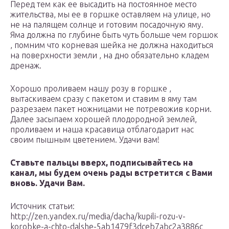
Перед тем как ее высадить на постоянное место
жительства, мы ее в горшке оставляем на улице, но
не на палящем солнце и готовим посадочную яму.
Яма должна по глубине быть чуть больше чем горшок
, помним что корневая шейка не должна находиться
на поверхности земли , на дно обязательно кладем
дренаж.
Хорошо проливаем нашу розу в горшке ,
вытаскиваем сразу с пакетом и ставим в яму там
разрезаем пакет ножницами не потревожив корни.
Далее засыпаем хорошей плодородной землей,
проливаем и наша красавица отблагодарит нас
своим пышным цветением. Удачи вам!
Ставьте пальцы вверх, подписывайтесь на
канал, мы будем очень рады встретится с Вами
вновь. Удачи Вам.
Источник статьи:
http://zen.yandex.ru/media/dacha/kupili-rozu-v-
korobke-a-chto-dalshe-5ab1479f3dceb7abc2a3886c