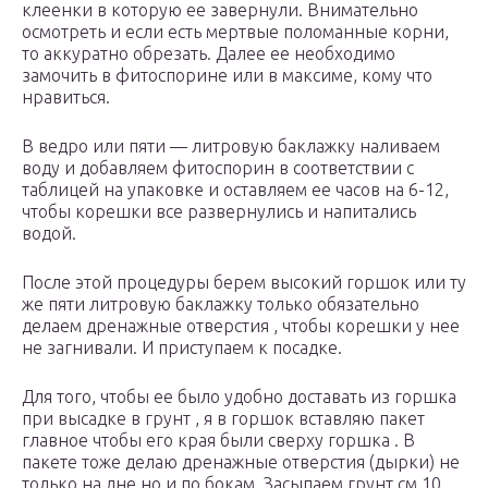
клеенки в которую ее завернули. Внимательно
осмотреть и если есть мертвые поломанные корни,
то аккуратно обрезать. Далее ее необходимо
замочить в фитоспорине или в максиме, кому что
нравиться.
В ведро или пяти — литровую баклажку наливаем
воду и добавляем фитоспорин в соответствии с
таблицей на упаковке и оставляем ее часов на 6-12,
чтобы корешки все развернулись и напитались
водой.
После этой процедуры берем высокий горшок или ту
же пяти литровую баклажку только обязательно
делаем дренажные отверстия , чтобы корешки у нее
не загнивали. И приступаем к посадке.
Для того, чтобы ее было удобно доставать из горшка
при высадке в грунт , я в горшок вставляю пакет
главное чтобы его края были сверху горшка . В
пакете тоже делаю дренажные отверстия (дырки) не
только на дне но и по бокам. Засыпаем грунт см 10,