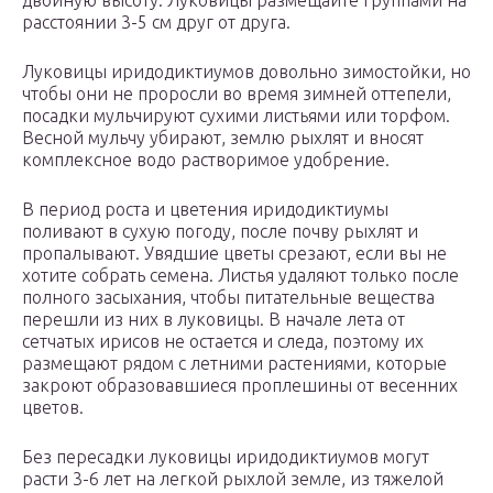
двойную высоту. Луковицы размещайте группами на
расстоянии 3-5 см друг от друга.
Луковицы иридодиктиумов довольно зимостойки, но
чтобы они не проросли во время зимней оттепели,
посадки мульчируют сухими листьями или торфом.
Весной мульчу убирают, землю рыхлят и вносят
комплексное водо растворимое удобрение.
В период роста и цветения иридодиктиумы
поливают в сухую погоду, после почву рыхлят и
пропалывают. Увядшие цветы срезают, если вы не
хотите собрать семена. Листья удаляют только после
полного засыхания, чтобы питательные вещества
перешли из них в луковицы. В начале лета от
сетчатых ирисов не остается и следа, поэтому их
размещают рядом с летними растениями, которые
закроют образовавшиеся проплешины от весенних
цветов.
Без пересадки луковицы иридодиктиумов могут
расти 3-6 лет на легкой рыхлой земле, из тяжелой