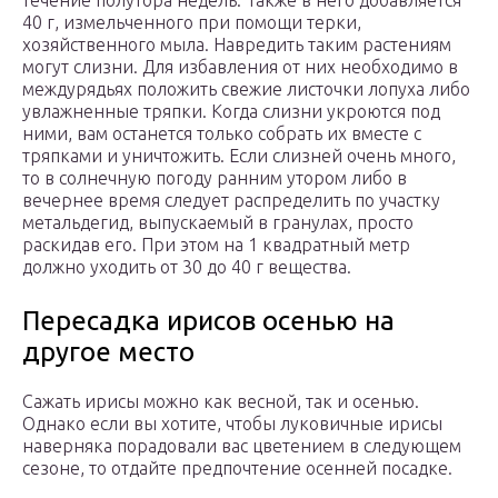
течение полутора недель. Также в него добавляется
40 г, измельченного при помощи терки,
хозяйственного мыла. Навредить таким растениям
могут слизни. Для избавления от них необходимо в
междурядьях положить свежие листочки лопуха либо
увлажненные тряпки. Когда слизни укроются под
ними, вам останется только собрать их вместе с
тряпками и уничтожить. Если слизней очень много,
то в солнечную погоду ранним утором либо в
вечернее время следует распределить по участку
метальдегид, выпускаемый в гранулах, просто
раскидав его. При этом на 1 квадратный метр
должно уходить от 30 до 40 г вещества.
Пересадка ирисов осенью на
другое место
Сажать ирисы можно как весной, так и осенью.
Однако если вы хотите, чтобы луковичные ирисы
наверняка порадовали вас цветением в следующем
сезоне, то отдайте предпочтение осенней посадке.