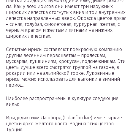
Цветки иридодиктиумов одиночные, диаметром 5-7
см. Как у всех ирисов они имеют три наружных
широких лепестка отогнутых вниз и три внутренних
лепестка направленных вверх. Окраска цветов яркая
– синяя, голубая, фиолетовая, пурпурная, желтая, с
черным крапом и желтыми пятнами на нижних
широких лепестках.
Сетчатые ирисы составляют прекрасную компанию
другим весенним первоцветам – пролескам,
мускарям, пушкиниям, крокусам, подснежникам. Эти
цветы лучше всего смотрятся группой на газоне, в
рокарии или на альпийской горке. Луковичные
ирисы можно использовать для выгонки в зимний
период.
Наиболее распространены в культуре следующие
виды:
Иридодиктиум Данфорд (I. danfordiae) имеет яркие
цветки ярко-желтого цвета. Родина этих цветов –
Турция.