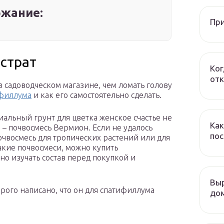
жание:
При
бстрат
Ког
отк
в садоводческом магазине, чем ломать голову
ифиллума
и как его самостоятельно сделать.
иальный грунт для цветка женское счастье не
Как
 – почвосмесь Вермион. Если не удалось
пос
очвосмесь для тропических растений или для
такие почвосмеси, можно купить
но изучать состав перед покупкой и
Выр
орого написано, что он для спатифиллума
дом