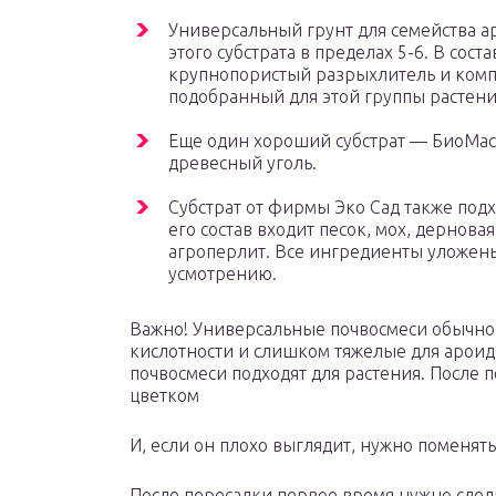
Универсальный грунт для семейства а
этого субстрата в пределах 5-6. В сост
крупнопористый разрыхлитель и комп
подобранный для этой группы растени
Еще один хороший субстрат — БиоМасте
древесный уголь.
Субстрат от фирмы Эко Сад также подх
его состав входит песок, мох, дернова
агроперлит. Все ингредиенты уложен
усмотрению.
Важно! Универсальные почвосмеси обычн
кислотности и слишком тяжелые для ароидн
почвосмеси подходят для растения. После 
цветком
И, если он плохо выглядит, нужно поменять
После пересадки первое время нужно следит