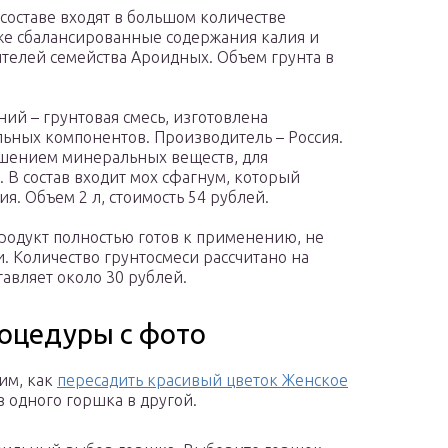
составе входят в большом количестве
кже сбалансированные содержания калия и
ителей семейства Ароидных. Объем грунта в
ний – грунтовая смесь, изготовлена
ьных компонентов. Производитель – Россия.
шением минеральных веществ, для
 В состав входит мох сфагнум, который
я. Объем 2 л, стоимость 54 рублей.
Продукт полностью готов к применению, не
. Количество грунтосмеси рассчитано на
тавляет около 30 рублей.
оцедуры с фото
им, как
пересадить красивый цветок Женское
 одного горшка в другой.