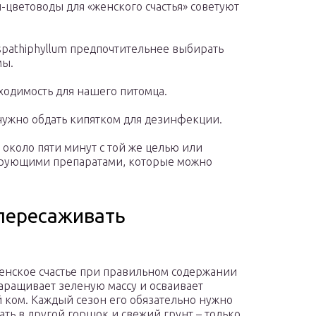
цветоводы для «женского счастья» советуют
spathiphyllum предпочтительнее выбирать
мы.
ходимость для нашего питомца.
 нужно обдать кипятком для дезинфекции.
 около пяти минут с той же целью или
рующими препаратами, которые можно
 пересаживать
енское счастье при правильном содержании
аращивает зеленую массу и осваивает
 ком. Каждый сезон его обязательно нужно
ть в другой горшок и свежий грунт – только