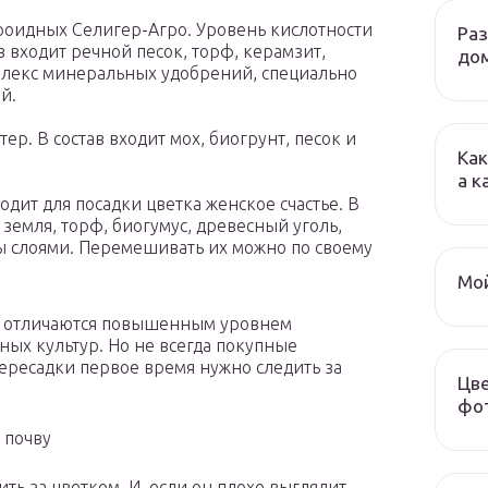
роидных Селигер-Агро. Уровень кислотности
Ра
ав входит речной песок, торф, керамзит,
до
лекс минеральных удобрений, специально
й.
р. В состав входит мох, биогрунт, песок и
Как
а к
одит для посадки цветка женское счастье. В
я земля, торф, биогумус, древесный уголь,
ы слоями. Перемешивать их можно по своему
Мой
о отличаются повышенным уровнем
ых культур. Но не всегда покупные
пересадки первое время нужно следить за
Цве
фот
 почву
ь за цветком. И, если он плохо выглядит,