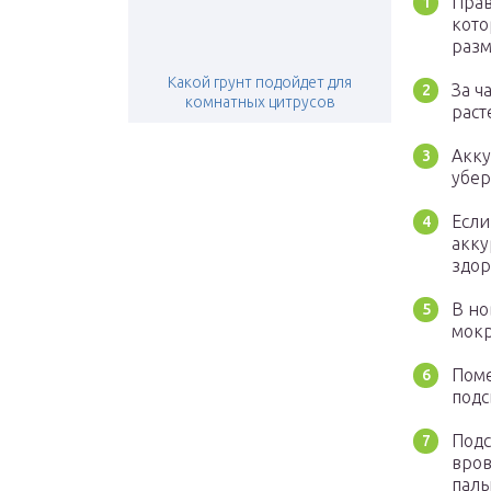
Прав
кото
разм
Какой грунт подойдет для
За ч
комнатных цитрусов
раст
Акку
убер
Если
акку
здор
В но
мокр
Поме
подс
Подс
вров
паль