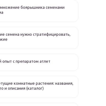
змножение боярышника семенами
ма
ие семена нужно стратифицировать,
акие
 опыт с препаратом атлет
тущие комнатные растения: названия,
о и описания (каталог)