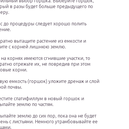
ильный выбор горшка. Выберите горшок,
рый в разы будет больше предыдущего по
еру.
ас до процедуры следует хорошо полить
ение.
ратно вытащите растение из емкости и
ите с корней лишнюю землю.
 на корнях имеются сгнившие участки, то
ратно отрежьте их, не повредив при этом
овые корни.
вую емкость (горшок) уложите дренаж и слой
ой почвы.
стите спатифиллум в новый горшок и
ыпайте землю по частям.
ыпайте землю до сих пор, пока она не будет
ень с листьями. Немного утрамбовывайте ее
цами.