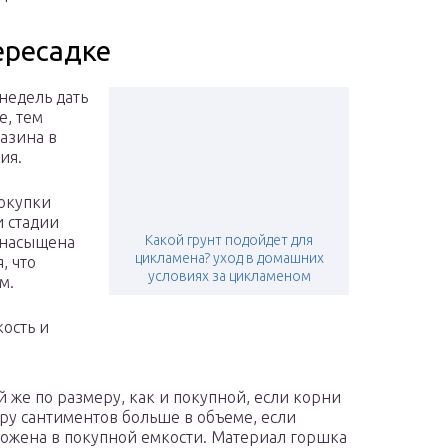
ересадке
недель дать
е, тем
азина в
ия.
покупки
и стадии
Какой грунт подойдет для
енасыщена
цикламена? уход в домашних
, что
условиях за цикламеном
м.
ость и
 же по размеру, как и покупной, если корни
ру сантиментов больше в объеме, если
ложена в покупной емкости. Материал горшка