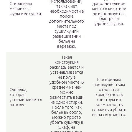
использовании,
Стиральная
дополнительное
так как нет
машинка с
место в квартире
необходимости в
функцией сушки
не используется,
поиске
быстрая и
дополнительного
удобная сушка.
места под
сушилку или
развешивании
белья на
веревках.
Такая
конструкция
раскладывается и
устанавливается
на полу в
К основным
удобном месте. В
преимуществам
среднем на ней
Сушилка,
относятся:
можно
которая
компактность
разместить вещи
устанавливается
конструкции,
из одной стирки.
на полу
возможность
После того, как
сложить и убрать
белье высохло,
ее на свое место.
можно просто
убрать сушилку в
шкаф, на