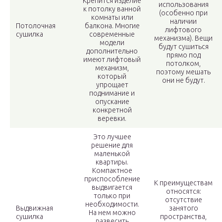
Крепится изделие
использования
к потолку ванной
(особенно при
комнаты или
наличии
Потолочная
балкона. Многие
лифтового
сушилка
современные
механизма). Вещи
модели
будут сушиться
дополнительно
прямо под
имеют лифтовый
потолком,
механизм,
поэтому мешать
который
они не будут.
упрощает
поднимание и
опускание
конкретной
веревки.
Это лучшее
решение для
маленькой
квартиры.
Компактное
приспособление
К преимуществам
выдвигается
относятся:
только при
отсутствие
необходимости.
Выдвижная
занятого
На нем можно
сушилка
пространства,
развесить