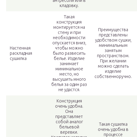
антресоли или в
кладовку.
Такая
конструкция
монтируется на
Преимущества
стену и при
представлены
необходимости
удобством сушки,
опускается вниз,
минимальным
Настенная
чтобы можно
занятым
раскладная
было развесить
пространством.
сушилка
белье. Изделие
При желании
занимает
можно сделать
минимальное
изделие
место, но
собственноручно.
высушить много
белья за один раз
не удастся.
Конструкция
очень удобна.
Она
представляет
собой аналог
Такая сушилка
бельевой
очень удобна в
веревки.
процессе