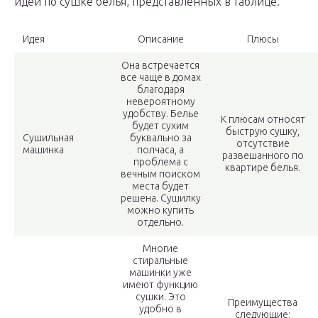
идей по сушке белья, представленных в таблице.
Идея
Описание
Плюсы
Она встречается
все чаще в домах
благодаря
невероятному
удобству. Белье
К плюсам относят
будет сухим
быструю сушку,
Сушильная
буквально за
отсутствие
машинка
полчаса, а
развешанного по
проблема с
квартире белья.
вечным поиском
места будет
решена. Сушилку
можно купить
отдельно.
Многие
стиральные
машинки уже
имеют функцию
сушки. Это
Преимущества
удобно в
следующие: