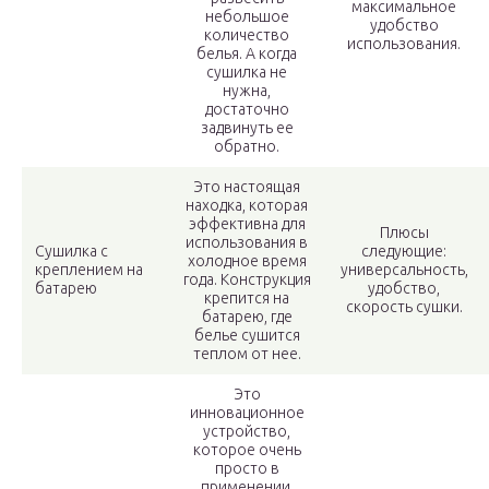
максимальное
небольшое
удобство
количество
использования.
белья. А когда
сушилка не
нужна,
достаточно
задвинуть ее
обратно.
Это настоящая
находка, которая
эффективна для
Плюсы
использования в
Сушилка с
следующие:
холодное время
креплением на
универсальность,
года. Конструкция
батарею
удобство,
крепится на
скорость сушки.
батарею, где
белье сушится
теплом от нее.
Это
инновационное
устройство,
которое очень
просто в
применении.