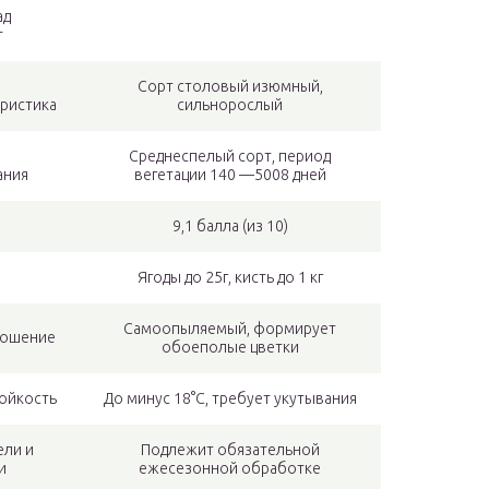
ад
т
Сорт столовый изюмный,
еристика
сильнорослый
Среднеспелый сорт, период
ания
вегетации 140 —5008 дней
9,1 балла (из 10)
Ягоды до 25г, кисть до 1 кг
Самоопыляемый, формирует
ошение
обоеполые цветки
ойкость
До минус 18°C, требует укутывания
ели и
Подлежит обязательной
и
ежесезонной обработке