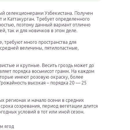
ый селекционерами Узбекистана. Получен
 и Каттакурган. Требует определенного
ностью, поэтому данный вариант отлично
й, так и для новичков в этом деле.
, требуют много пространства для
 средней величины, пятилопастные,
вистые и крупные. Весить гроздь может до
вляет порядка восьмисот грамм. На каждом
оторые имеют розовую окраску, более
рожайность высокая – порядка 20 — 25
ых регионах и начало осени в средних
 срока созревания, период вегетации длится
погодных условий в тот или иной сезон.
м ягод