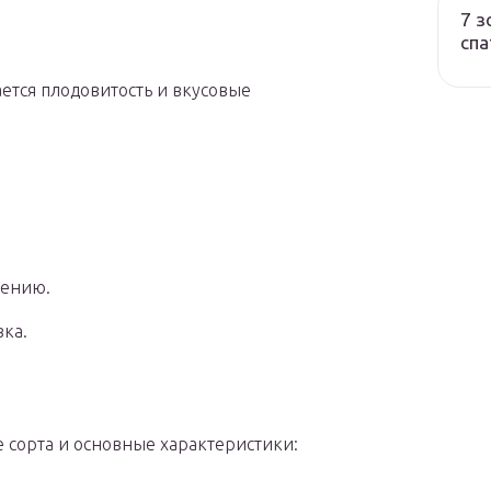
7 з
спа
ется плодовитость и вкусовые
нению.
ка.
 сорта и основные характеристики: