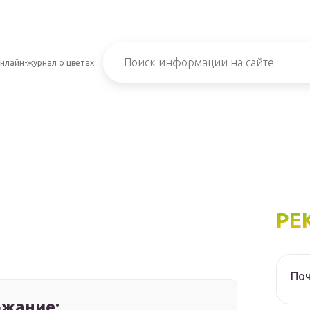
нлайн-журнал о цветах
РЕ
Поч
жание: