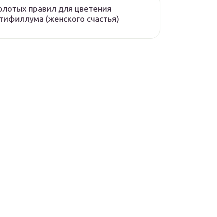
олотых правил для цветения
тифиллума (женского счастья)