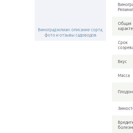
Виногр
Ризама
Общая
характ
Виноград юлиан: описание сорта,
фото и отзывы садоводов
Срок
созрев
Вкус
Масса
Плодон
Зимост
Вредит
болезн