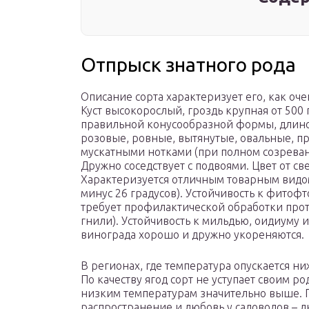
Отпрыск знатного рода
Описание сорта характеризует его, как оч
Куст высокорослый, гроздь крупная от 500 г
правильной конусообразной формы, длиной 
розовые, ровные, вытянутые, овальные, пр
мускатными нотками (при полном созреван
Дружно соседствует с подвоями. Цвет от св
Характеризуется отличным товарным видом
минус 26 градусов). Устойчивость к фитофт
требует профилактической обработки прот
гнили). Устойчивость к мильдью, оидиуму и
винограда хорошо и дружно укореняются.
В регионах, где температура опускается н
По качеству ягод сорт не уступает своим р
низким температурам значительно выше. 
распространение и любовь у садоводов – л