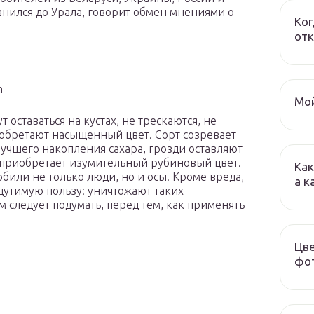
нился до Урала, говорит обмен мнениями о
Ког
отк
а
Мой
 оставаться на кустах, не трескаются, не
иобретают насыщенный цвет. Сорт созревает
 лучшего накопления сахара, грозди оставляют
ы приобретает изумительный рубиновый цвет.
Как
юбили не только люди, но и осы. Кроме вреда,
а к
щутимую пользу: уничтожают таких
м следует подумать, перед тем, как применять
Цве
фот