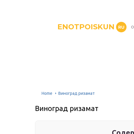
ENOTPOISKUN
RU
О
Home
Виноград ризамат
Виноград ризамат
Содер