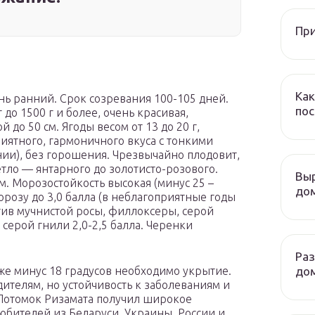
При
Как
ень ранний. Срок созревания 100-105 дней.
пос
 до 1500 г и более, очень красивая,
до 50 см. Ягоды весом от 13 до 20 г,
иятного, гармоничного вкуса с тонкими
ии), без горошения. Чрезвычайно плодовит,
етло — янтарного до золотисто-розового.
Выр
. Морозостойкость высокая (минус 25 –
дом
орозу до 3,0 балла (в неблагоприятные годы
ив мучнистой росы, филлоксеры, серой
 серой гнили 2,0-2,5 балла. Черенки
Ра
до
иже минус 18 градусов необходимо укрытие.
одителям, но устойчивость к заболеваниям и
Потомок Ризамата получил широкое
юбителей из Беларуси, Украины, России и