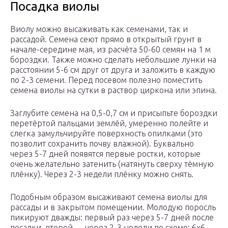
Посадка виолы
Виолу можно высаживать как семенами, так и
рассадой. Семена сеют прямо в открытый грунт в
начале-середине мая, из расчёта 50-60 семян на 1 м
бороздки. Также можно сделать небольшие лунки на
расстоянии 5-6 см друг от друга и заложить в каждую
по 2-3 семени. Перед посевом полезно поместить
семена виолы на сутки в раствор циркона или эпина.
Заглубите семена на 0,5-0,7 см и присыпьте бороздки
перетёртой пальцами землёй, умеренно полейте и
слегка замульчируйте поверхность опилками (это
позволит сохранить почву влажной). Буквально
через 5-7 дней появятся первые ростки, которые
очень желательно затенить (натянуть сверху тёмную
плёнку). Через 2-3 недели плёнку можно снять.
Подобным образом высаживают семена виолы для
рассады и в закрытом помещении. Молодую поросль
пикируют дважды: первый раз через 5-7 дней после
посадки, второй — через 2-3 недели по схеме: 6х6