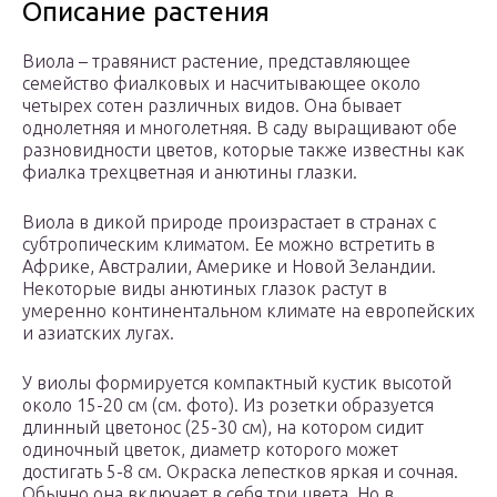
Описание растения
Виола – травянист растение, представляющее
семейство фиалковых и насчитывающее около
четырех сотен различных видов. Она бывает
однолетняя и многолетняя. В саду выращивают обе
разновидности цветов, которые также известны как
фиалка трехцветная и анютины глазки.
Виола в дикой природе произрастает в странах с
субтропическим климатом. Ее можно встретить в
Африке, Австралии, Америке и Новой Зеландии.
Некоторые виды анютиных глазок растут в
умеренно континентальном климате на европейских
и азиатских лугах.
У виолы формируется компактный кустик высотой
около 15-20 см (см. фото). Из розетки образуется
длинный цветонос (25-30 см), на котором сидит
одиночный цветок, диаметр которого может
достигать 5-8 см. Окраска лепестков яркая и сочная.
Обычно она включает в себя три цвета. Но в