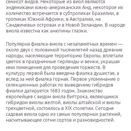
семисот видов. Некоторые из виол являются
эндемиками южно-американских Анд, некоторое их
количество встречается в субтропиках Бразилии, в
тропиках Южной Африки, в Австралии, на
Сандвичевых островах и в Новой Зеландии. В народе
виола известна как анютины глазки.
Популярна фиалка-виола с незапамятных времен —
около двух с половиной тысячелетий назад древние
народы, населяющие территорию Европы, вплетали
цветок в праздничные гирлянды и венки, украшая
ими помещения для проведения торжеств. В
культуру первой была введена фиалка душистая, а
вслед за ней фиалка горная. Первое упоминание о
селекционных работах по выведению гибридов
фиалки датируется 1683 годом. Знакомство
европейцев с видом виола Виттрока, являющимся
гибридом виолы желтой, виолы алтайской и виолы
трехцветной, состоялось в XIX столетии. Сегодня
садовая виола одно из самых популярных растений,
насчитывающее сотни сортов и разновидностей.