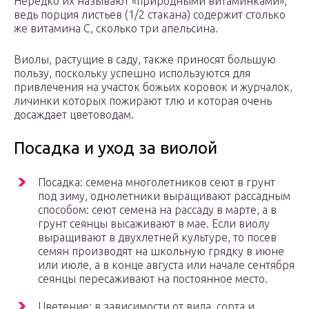
Нередко их называют «природными витаминками»,
ведь порция листьев (1/2 стакана) содержит столько
же витамина С, сколько три апельсина.
Виолы, растущие в саду, также приносят большую
пользу, поскольку успешно используются для
привлечения на участок божьих коровок и журчалок,
личинки которых пожирают тлю и которая очень
досаждает цветоводам.
Посадка и уход за виолой
Посадка: семена многолетников сеют в грунт
под зиму, однолетники выращивают рассадным
способом: сеют семена на рассаду в марте, а в
грунт сеянцы высаживают в мае. Если виолу
выращивают в двухлетней культуре, то посев
семян производят на школьную грядку в июне
или июле, а в конце августа или начале сентября
сеянцы пересаживают на постоянное место.
Цветение: в зависимости от вида, сорта и