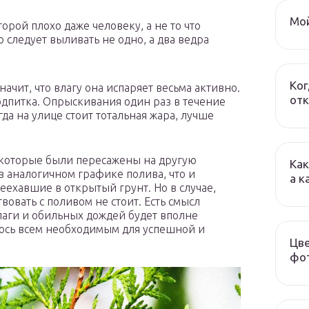
Мой
торой плохо даже человеку, а не то что
 следует выливать не одно, а два ведра
Ког
начит, что влагу она испаряет весьма активно.
отк
одпитка. Опрыскивания один раз в течение
гда на улице стоит тотальная жара, лучше
которые были пересажены на другую
Как
в аналогичном графике полива, что и
а к
ехавшие в открытый грунт. Но в случае,
твовать с поливом не стоит. Есть смысл
влаги и обильных дождей будет вполне
слось всем необходимым для успешной и
Цве
фот