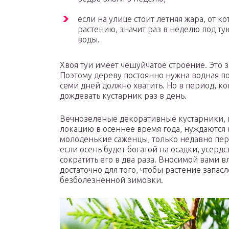
если на улице стоит летняя жара, от ко
растению, значит раз в неделю под тую
воды.
Хвоя туи имеет чешуйчатое строение. Это з
Поэтому дереву постоянно нужна водная п
семи дней должно хватить. Но в период, ко
дождевать кустарник раз в день.
Вечнозеленые декоративные кустарники, 
локацию в осеннее время года, нуждаются 
молоденькие саженцы, только недавно пере
если осень будет богатой на осадки, усердс
сократить его в два раза. Вносимой вами 
достаточно для того, чтобы растение запа
безболезненной зимовки.