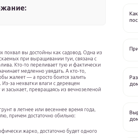
жание:
Как
пос
При
х похвал вы достойны как садовод. Одна из
каемых при выращивании туи, связана с
ива. Кто-то переливает тую и фактически
ачинает медленно увядать. А кто-то,
Ра
тобы жалеет — а просто боится залить
. Из-за нехватки влаги с деревцем
до
т и засыхает, превращаясь из вечнозеленой
грунт в летнее или весеннее время года,
Выр
елю, причем достаточно обильно:
дом
рофически жарко, достаточно будет одного