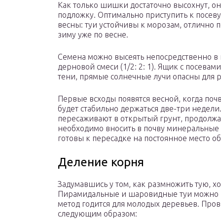
Как только шишки достаточно высохнут, о
подложку. Оптимально приступить к посев
весны: туи устойчивы к морозам, отлично п
зиму уже по весне.
Семена можно высеять непосредственно в г
дерновой смеси (1/2: 2: 1). Ящик с посевам
тени, прямые солнечные лучи опасны для р
Первые всходы появятся весной, когда почв
будет стабильно держаться две-три недели
пересаживают в открытый грунт, продолжа
необходимо вносить в почву минеральные 
готовы к пересадке на постоянное место о
Деление корня
Задумавшись у том, как размножить тую, хо
Пирамидальные и шаровидные туи можно ра
метод годится для молодых деревьев. Про
следующим образом: