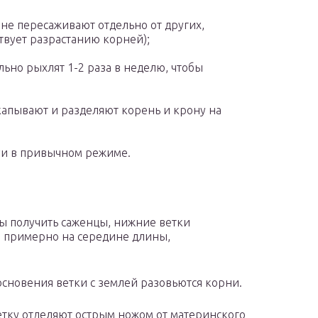
юне пересаживают отдельно от других,
бствует разрастанию корней);
льно рыхлят 1-2 раза в неделю, чтобы
капывают и разделяют корень и крону на
уи в привычном режиме.
бы получить саженцы, нижние ветки
, примерно на середине длины,
основения ветки с землей разовьются корни.
тку отделяют острым ножом от материнского