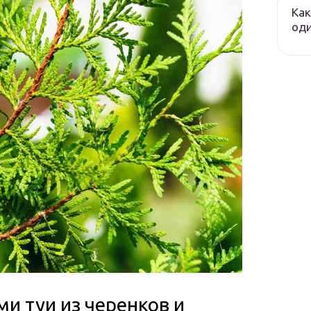
Как
оди
ми туи из черенков и