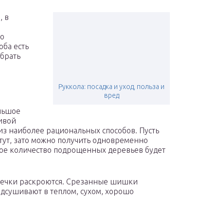
, в
до
оба есть
ыбрать
Руккола: посадка и уход, польза и
вред
льшое
ивой
из наиболее рациональных способов. Пусть
стут, зато можно получить одновременно
акое количество подрощенных деревьев будет
ишечки раскроются. Срезанные шишки
одсушивают в теплом, сухом, хорошо