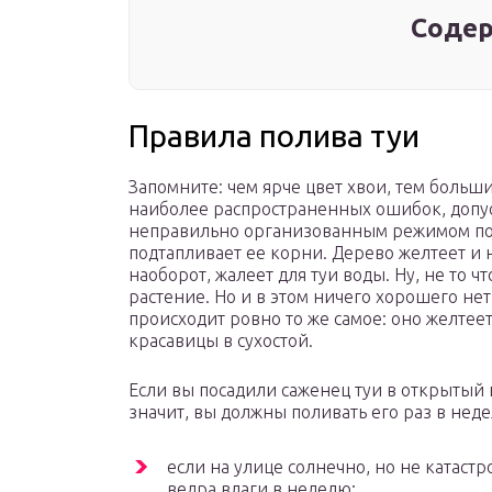
Содер
Правила полива туи
Запомните: чем ярче цвет хвои, тем больши
наиболее распространенных ошибок, допус
неправильно организованным режимом пол
подтапливает ее корни. Дерево желтеет и н
наоборот, жалеет для туи воды. Ну, не то ч
растение. Но и в этом ничего хорошего нет
происходит ровно то же самое: оно желтее
красавицы в сухостой.
Если вы посадили саженец туи в открытый 
значит, вы должны поливать его раз в нед
если на улице солнечно, но не катаст
ведра влаги в неделю;