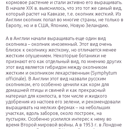
кормовое растение и стали активно его выращивать.
В начале XIX в. выяснилось, что это тот же самый вид,
который растет на Кавказе, т.е. окопник жесткий. Из
Англии окопник попал во многие страны, не только в
Европу, но и в США, Японию, Новую Зеландию.
А в Англии начали выращивать еще один вид
окопника – окопник иноземный. Этот вид очень
близок к окопнику жесткому, но отличается менее
жестким опушением. Некоторые ботаники не
признают его как отдельный вид, по мнению других
этот вид является гибридом между окопником
жестким и окопником лекарственным (Symphytum
officinale). В Англии этот вид назвали русским
окопником, его особенно ценили как корм для
домашней птицы и свиней и как прекрасный
материал для компоста, в том числе и жидкого
удобрения из настоев его зелени, и рекомендовали
выращивать на мелких фермах – на небольших
участках, вдоль заборов, около построек, на
пустырях. Особенно усилился интерес к нему во
время Второй мировой войны. А в 1953 г. в Лондоне