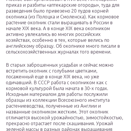
приказ и разбиты «аптекарские огороды», туда для
разведения было привезено 20 пудов корней
окопника (из Полоцка и Смоленска). Как кормовое
растение окопник стали выращивать в России в
начале XIX века. А в конце XIX века окопником
активно увлекались во многих российских
хозяйствах, особенно в тех, которые велись по
английскому образцу. Об окопнике много писали в
сельскохозяйственных журналах того времени.
В старых заброшенных усадьбах и сейчас можно
встретить окопник с голубыми цветками,
посаженный еще в конце XIX века, но уже
одичавший. В СССР работа с окопником как с
кормовой культурой была начата в 30-х годах.
Исходным материалом для работы послужили
образцы из коллекции Всесоюзного института
растениеводства, полученные из Англии и
названные окопником жестким. Этот окопник
отличается высокой урожайностью, зимостойкостью,
прекрасно отрастает после скашивания. Урожай
зеленой массы в разных районах выращивания