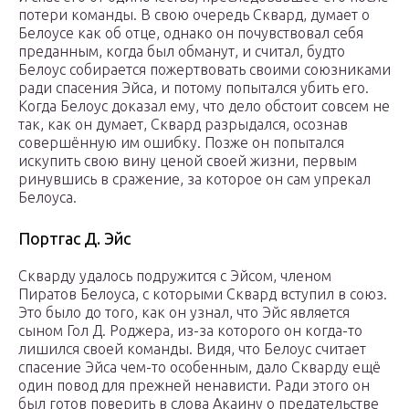
потери команды. В свою очередь Сквард, думает о
Белоусе как об отце, однако он почувствовал себя
преданным, когда был обманут, и считал, будто
Белоус собирается пожертвовать своими союзниками
ради спасения Эйса, и потому попытался убить его.
Когда Белоус доказал ему, что дело обстоит совсем не
так, как он думает, Сквард разрыдался, осознав
совершённую им ошибку. Позже он попытался
искупить свою вину ценой своей жизни, первым
ринувшись в сражение, за которое он сам упрекал
Белоуса.
Портгас Д. Эйс
Скварду удалось подружится с Эйсом, членом
Пиратов Белоуса, с которыми Сквард вступил в союз.
Это было до того, как он узнал, что Эйс является
сыном Гол Д. Роджера, из-за которого он когда-то
лишился своей команды. Видя, что Белоус считает
спасение Эйса чем-то особенным, дало Скварду ещё
один повод для прежней ненависти. Ради этого он
был готов поверить в слова Акаину о предательстве