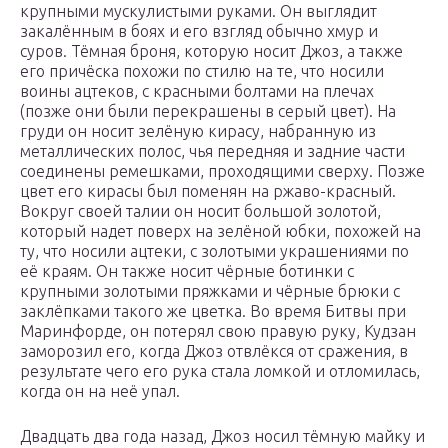
крупными мускулистыми руками. Он выглядит
закалённым в боях и его взгляд обычно хмур и
суров. Тёмная броня, которую носит Джоз, а также
его причёска похожи по стилю на те, что носили
воины ацтеков, с красными болтами на плечах
(позже они были перекрашены в серый цвет). На
груди он носит зелёную кирасу, набранную из
металлических полос, чья передняя и задние части
соединены ремешками, проходящими сверху. Позже
цвет его кирасы был поменян на ржаво-красный.
Вокруг своей талии он носит большой золотой,
который надет поверх на зелёной юбки, похожей на
ту, что носили ацтеки, с золотыми украшениями по
её краям. Он также носит чёрные ботинки с
крупными золотыми пряжками и чёрные брюки с
заклёпками такого же цветка. Во время Битвы при
Маринфорде, он потерял свою правую руку, Кудзан
заморозил его, когда Джоз отвлёкся от сражения, в
результате чего его рука стала ломкой и отломилась,
когда он на неё упал.
Двадцать два года назад, Джоз носил тёмную майку и