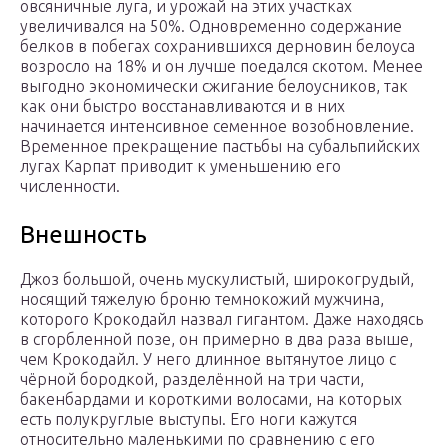
овсяничные луга, и урожай на этих участках
увеличивался на 50%. Одновременно содержание
белков в побегах сохранившихся дерновин белоуса
возросло на 18% и он лучше поедался скотом. Менее
выгодно экономически сжигание белоусников, так
как они быстро восстанавливаются и в них
начинается интенсивное семенное возобновление.
Временное прекращение пастьбы на субальпийских
лугах Карпат приводит к уменьшению его
численности.
Внешность
Джоз большой, очень мускулистый, широкогрудый,
носящий тяжелую броню темнокожий мужчина,
которого Крокодайл назвал гигантом. Даже находясь
в сгорбленной позе, он примерно в два раза выше,
чем Крокодайл. У него длинное вытянутое лицо с
чёрной бородкой, разделённой на три части,
бакенбардами и короткими волосами, на которых
есть полукруглые выступы. Его ноги кажутся
относительно маленькими по сравнению с его