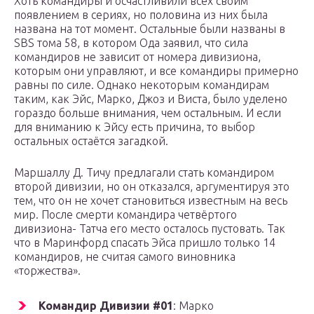
Хоть командиры и осчастливили всех своим
появлением в сериях, но половина из них была
названа на тот момент. Остальные были названы в
SВS тома 58, в котором Ода заявил, что сила
командиров не зависит от номера дивизиона,
которым они управляют, и все командиры примерно
равны по силе. Однако некоторым командирам
таким, как Эйс, Марко, Джоз и Виста, было уделено
гораздо больше внимания, чем остальным. И если
для вниманию к Эйсу есть причина, то выбор
остальных остаётся загадкой.
Маршаллу Д. Тичу предлагали стать командиром
второй дивизии, но он отказался, аргументируя это
тем, что он не хочет становиться известным на весь
мир. После смерти командира четвёртого
дивизиона- Татча его место осталось пустовать. Так
что в Маринфорд спасать Эйса пришло только 14
командиров, не считая самого виновника
«торжества».
Командир Дивизии #01
: Марко