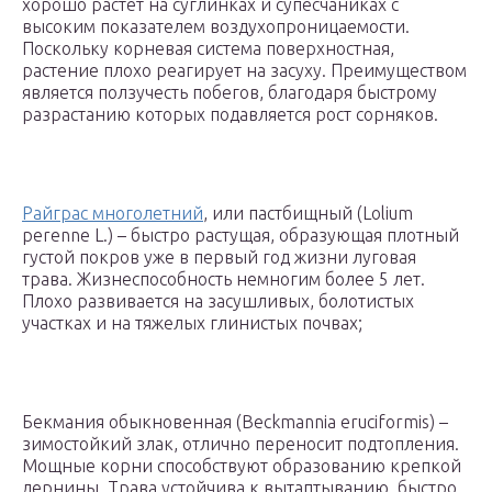
хорошо растет на суглинках и супесчаниках с
высоким показателем воздухопроницаемости.
Поскольку корневая система поверхностная,
растение плохо реагирует на засуху. Преимуществом
является ползучесть побегов, благодаря быстрому
разрастанию которых подавляется рост сорняков.
Райграс многолетний
, или пастбищный (Lolium
perenne L.) – быстро растущая, образующая плотный
густой покров уже в первый год жизни луговая
трава. Жизнеспособность немногим более 5 лет.
Плохо развивается на засушливых, болотистых
участках и на тяжелых глинистых почвах;
Бекмания обыкновенная (Beckmannia eruciformis) –
зимостойкий злак, отлично переносит подтопления.
Мощные корни способствуют образованию крепкой
дернины. Трава устойчива к вытаптыванию, быстро