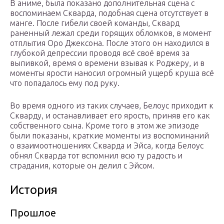
В аниме, была показано дополнительная сцена с
воспоминаем Скварда, подобная сцена отсутствует в
манге. После гибели своей команды, Сквард
раненный лежал среди горящих обломков, в момент
отплытия Оро Джексона. После этого он находился в
глубокой депрессии проводя всё своё время за
выпивкой, время о времени взывая к Роджеру, и в
моменты ярости наносил огромный ущерб круша всё
что попадалось ему под руку.
Во время одного из таких случаев, Белоус приходит к
Скварду, и останавливает его ярость, приняв его как
собственного сына. Кроме того ​​в этом же эпизоде
были показаны, краткие моменты из воспоминаний
о взаимоотношениях Скварда и Эйса, когда Белоус
обнял Скварда тот вспомнил всю ту радость и
страдания, которые он делил с Эйсом.
История
Прошлое