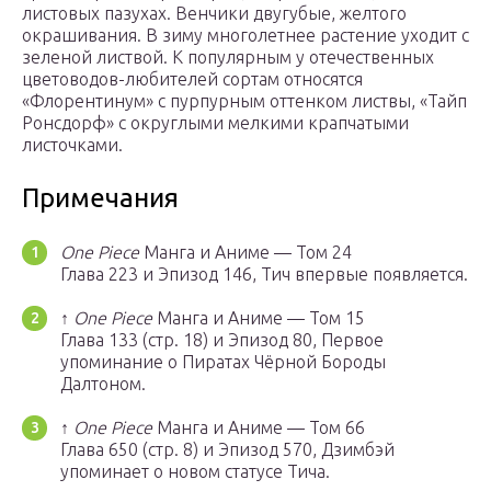
листовых пазухах. Венчики двугубые, желтого
окрашивания. В зиму многолетнее растение уходит с
зеленой листвой. К популярным у отечественных
цветоводов-любителей сортам относятся
«Флорентинум» с пурпурным оттенком листвы, «Тайп
Ронсдорф» с округлыми мелкими крапчатыми
листочками.
Примечания
One Piece
Манга и Аниме — Том 24
Глава 223 и Эпизод 146, Тич впервые появляется.
↑
One Piece
Манга и Аниме — Том 15
Глава 133 (стр. 18) и Эпизод 80, Первое
упоминание о Пиратах Чёрной Бороды
Далтоном.
↑
One Piece
Манга и Аниме — Том 66
Глава 650 (стр. 8) и Эпизод 570, Дзимбэй
упоминает о новом статусе Тича.