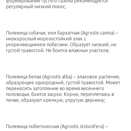
формирования густого газона рекомендуется
регулярный низкий покос;
Полевица собачья, или бархатная (Agrostis canina) –
низкорослый морозостойкий злак с
укореняющимися побегами. Образует низкий, но
густой травостой. Не боится влажных участков;
Полевица белая (Agrostis alba) – злаковое растение,
образующее однородный, густой травостой. Может
переносить затопление во время весеннего
половодья, боится засухи. Корни, переплетаясь в
почве, образуют крепкую, упругую дернину;
Полевица побегоносная (Agrostis stolonifera) –