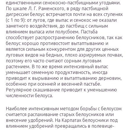
единственными сенокосно-пастбищными угодьями.
По шкале Л. Г. Раменского, в ряду пастбищной
дигрессии белоус встречается почти на всех ступенях
(с 1 по 9): от лугов, где выпас и сенокос не оказали
заметного воздействия, до пастбищ с сильным
влиянием выпаса или полусбоем. Пастьба
способствует распространению белоусников, так как
белоус хорошо противостоит вытаптыванию и
является сильным конкурентом для других ценных
луговых видов на бедных, плохо аэрируемых почвах,
поэтому его часто считают сорным луговым
растением. В то же время интенсивный выпас
уменьшает семенную продуктивность, иногда
приводит к вырыванию и вытаптыванию дерновин,
особенно при осенней и весенней пастьбе.
Регулярное скашивание приводит к уменьшению
численности белоуса.
Наиболее интенсивным методом борьбы с белоусом
считается распахивание старых белоусников или
внесение удобрений. На Карпатах белоусники под
влиянием удобрений превращались в полевице-