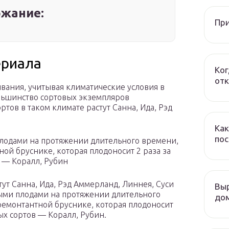
жание:
При
ериала
Ког
отк
вания, учитывая климатические условия в
льшинство сортовых экземпляров
тов в таком климате растут Санна, Ида, Рэд
Как
пос
 плодами на протяжении длительного времени,
ой бруснике, которая плодоносит 2 раза за
 — Коралл, Рубин
тут Санна, Ида, Рэд Аммерланд, Линнея, Суси
Выр
сными плодами на протяжении длительного
дом
ремонтантной бруснике, которая плодоносит
ых сортов — Коралл, Рубин.