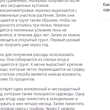
ространенных. Материал получается после
Как
зки загущенных кустиков.
оди
мисантиметровые черенки вырезаются с
евенелых участков растения. Затем они
щаются в грунт таким образом, чтобы на
рхности осталось три почки. Черенки
дятся в тепличных условиях пока не
енятся, в течение двух лет. Затем их можно
мещать в открытый грунт. Первый урожай
о получить уже через год.
о для получения рассады использовать
на. Они собираются из спелых ягод и
щаются в грунт. К весне вырастают крепкие
нцы, которые легко перемещаются на грядку.
статком способа является низкая всхожесть,
олее 50 процентов.
ствует один интересный и нестандартный
д, которым также пользуются садоводы. Одну
ую ягоду надо поместить в холодильник и
ржать в нем четыре месяца. Затем поместить
унтовую смесь с торфом. Через 2 недели