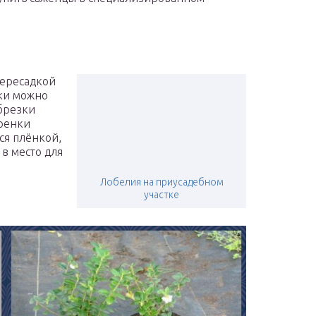
пересадкой
нки можно
брезки
еренки
ся плёнкой,
 в место для
Лобелия на приусадебном
участке