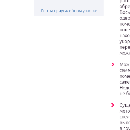
расп
обре
Лён на приусадебном участке
Вось
одер
поме
пове
нахо
укор
пере
можн
Можн
семе
поме
саже
Недо
не б
Суще
мето
спел
выде
в гр