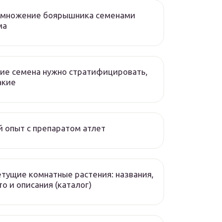
змножение боярышника семенами
ма
ие семена нужно стратифицировать,
акие
 опыт с препаратом атлет
тущие комнатные растения: названия,
о и описания (каталог)