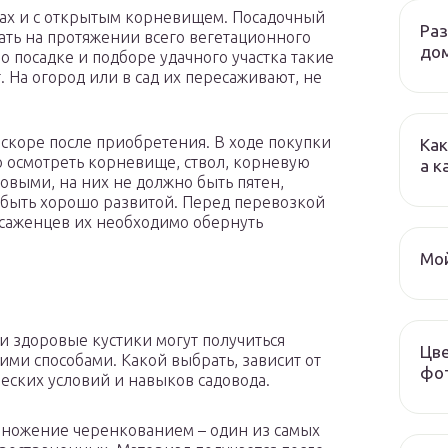
ах и с открытым корневищем. Посадочный
Ра
ть на протяжении всего вегетационного
до
 посадке и подборе удачного участка такие
 На огород или в сад их пересаживают, не
коре после приобретения. В ходе покупки
Как
о осмотреть корневище, ствол, корневую
а к
овыми, на них не должно быть пятен,
а быть хорошо развитой. Перед перевозкой
саженцев их необходимо обернуть
Мой
и здоровые кустики могут получиться
Цве
ими способами. Какой выбрать, зависит от
фот
еских условий и навыков садовода.
ножение черенкованием – один из самых