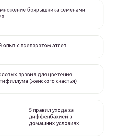
змножение боярышника семенами
ма
 опыт с препаратом атлет
олотых правил для цветения
тифиллума (женского счастья)
5 правил ухода за
диффенбахией в
домашних условиях