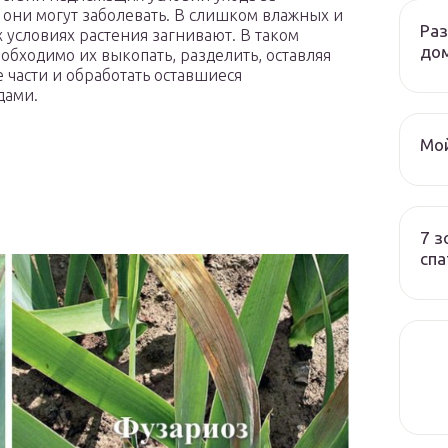
 они могут заболевать. В слишком влажных и
Ра
 условиях растения загнивают. В таком
до
еобходимо их выкопать, разделить, оставляя
 части и обработать оставшиеся
дами.
Мой
7 з
спа