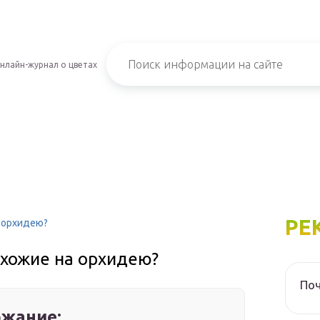
нлайн-журнал о цветах
РЕ
а орхидею?
охожие на орхидею?
Поч
жание: