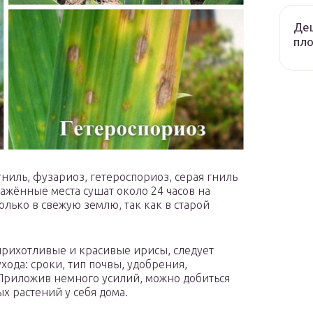
Де
пло
гниль, фузариоз, гетероспориоз, серая гниль
ражённые места сушат около 24 часов на
лько в свежую землю, так как в старой
еприхотливые и красивые ирисы, следует
хода: сроки, тип почвы, удобрения,
 Приложив немного усилий, можно добиться
х растений у себя дома.