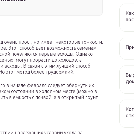
Как
пос
од очень прост, но имеет некоторые тонкости.
При
ре. Этот способ дает возможность семенам
есной появляются первые всходы. Однако
енью, могут прорасти до холодов, а
 всходы. В связи с этим лучший способ
Но этот метод более трудоемкий.
Выр
дом
го в начале февраля следует обернуть их
аком состоянии в холодном месте (можно в
ить в емкость с почвой, а в открытый грунт
Ког
отк
тствии надлежащих условий ухода за