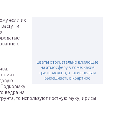
ому если их
 растут и
х.
бородатые
азванных
Цветы отрицательно влияющие
на атмосферу в доме: какие
чва.
цветы можно, а какие нельзя
тения в
выращивать в квартире
адовую
. Подкормку
го ведра на
 грунта, то используют костную муку, ирисы