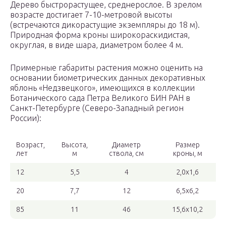
Дерево быстрорастущее, среднерослое. В зрелом
возрасте достигает 7-10-метровой высоты
(встречаются дикорастущие экземпляры до 18 м).
Природная форма кроны широкораскидистая,
округлая, в виде шара, диаметром более 4 м.
Примерные габариты растения можно оценить на
основании биометрических данных декоративных
яблонь «Недзвецкого», имеющихся в коллекции
Ботанического сада Петра Великого БИН РАН в
Санкт-Петербурге (Северо-Западный регион
России):
Возраст,
Высота,
Диаметр
Размер
лет
м
ствола, см
кроны, м
12
5,5
4
2,0х1,6
20
7,7
12
6,5х6,2
85
11
46
15,6х10,2