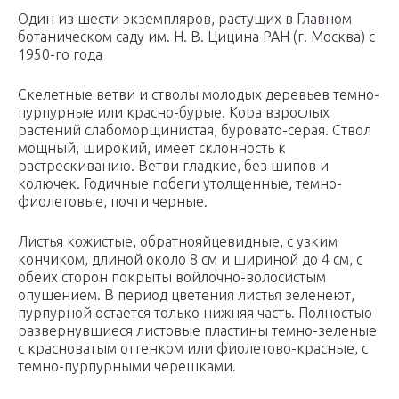
Один из шести экземпляров, растущих в Главном
ботаническом саду им. Н. В. Цицина РАН (г. Москва) с
1950-го года
Скелетные ветви и стволы молодых деревьев темно-
пурпурные или красно-бурые. Кора взрослых
растений слабоморщинистая, буровато-серая. Ствол
мощный, широкий, имеет склонность к
растрескиванию. Ветви гладкие, без шипов и
колючек. Годичные побеги утолщенные, темно-
фиолетовые, почти черные.
Листья кожистые, обратнояйцевидные, с узким
кончиком, длиной около 8 см и шириной до 4 см, с
обеих сторон покрыты войлочно-волосистым
опушением. В период цветения листья зеленеют,
пурпурной остается только нижняя часть. Полностью
развернувшиеся листовые пластины темно-зеленые
с красноватым оттенком или фиолетово-красные, с
темно-пурпурными черешками.