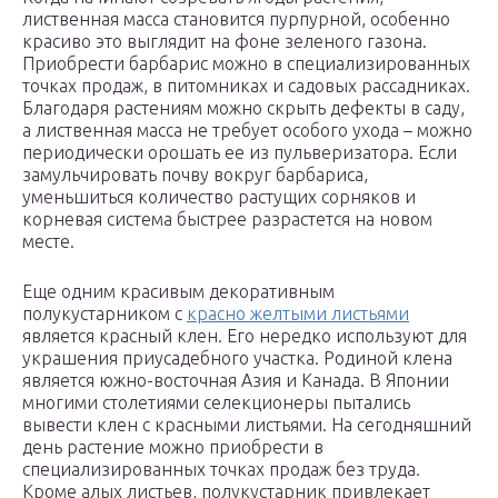
лиственная масса становится пурпурной, особенно
красиво это выглядит на фоне зеленого газона.
Приобрести барбарис можно в специализированных
точках продаж, в питомниках и садовых рассадниках.
Благодаря растениям можно скрыть дефекты в саду,
а лиственная масса не требует особого ухода – можно
периодически орошать ее из пульверизатора. Если
замульчировать почву вокруг барбариса,
уменьшиться количество растущих сорняков и
корневая система быстрее разрастется на новом
месте.
Еще одним красивым декоративным
полукустарником с
красно желтыми листьями
является красный клен. Его нередко используют для
украшения приусадебного участка. Родиной клена
является южно-восточная Азия и Канада. В Японии
многими столетиями селекционеры пытались
вывести клен с красными листьями. На сегодняшний
день растение можно приобрести в
специализированных точках продаж без труда.
Кроме алых листьев, полукустарник привлекает