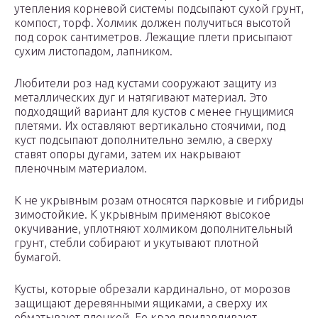
утепления корневой системы подсыпают сухой грунт,
компост, торф. Холмик должен получиться высотой
под сорок сантиметров. Лежащие плети присыпают
сухим листопадом, лапником.
Любители роз над кустами сооружают защиту из
металлических дуг и натягивают материал. Это
подходящий вариант для кустов с менее гнущимися
плетями. Их оставляют вертикально стоячими, под
куст подсыпают дополнительно землю, а сверху
ставят опоры дугами, затем их накрывают
пленочным материалом.
К не укрывным розам относятся парковые и гибриды
зимостойкие. К укрывным применяют высокое
окучивание, уплотняют холмиком дополнительный
грунт, стебли собирают и укутывают плотной
бумагой.
Кусты, которые обрезали кардинально, от морозов
защищают деревянными ящиками, а сверху их
обматывают пленкой. Ее края придавливают