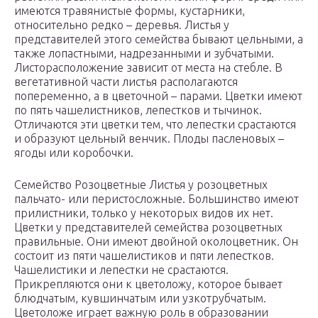
имеются травянистые формы, кустарники,
относительно редко – деревья. Листья у
представителей этого семейства бывают цельными, а
также лопастными, надрезанными и зубчатыми.
Листорасположение зависит от места на стебле. В
вегетативной части листья располагаются
попеременно, а в цветочной – парами. Цветки имеют
по пять чашелистников, лепестков и тычинок.
Отличаются эти цветки тем, что лепестки срастаются
и образуют цельный венчик. Плоды пасленовых –
ягоды или коробочки.
Семейство Розоцветные Листья у розоцветных
пальчато- или перистосложные. Большинство имеют
прилистники, только у некоторых видов их нет.
Цветки у представителей семейства розоцветных
правильные. Они имеют двойной околоцветник. Он
состоит из пяти чашелистиков и пяти лепестков.
Чашелистики и лепестки не срастаются.
Прикрепляются они к цветоложу, которое бывает
блюдчатым, кувшинчатым или узкотрубчатым.
Цветоложе играет важную роль в образовании