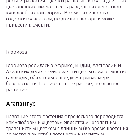
роста и развития. Цветки располагаются на длинных
цветоножках, имеют шесть раздельных лепестков
куполообразной формы. В семенах и корнях
содержится алкалоид колхицин, который может
привести к смерти.
Глориоза
Глориоза родилась в Африке, Индии, Австралии и
Азиатских лесах. Сейчас же эти цветы сажают многие
садоводы, обязательно предусматривая меры
безопасности. Глориоза – прекрасное, но опасное
растение.
Агапантус
Название этого растения с греческого переводится
как «любовь» и «цветок». Является многолетним
травянистым цветком с длинным (во время цветения
до метра в высоту) цветоносом и мясистым