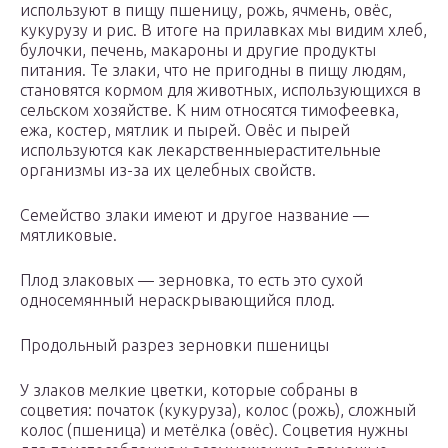
используют в пищу пшеницу, рожь, ячмень, овёс,
кукурузу и рис. В итоге на прилавках мы видим хлеб,
булочки, печень, макароны и другие продукты
питания. Те злаки, что не пригодны в пищу людям,
становятся кормом для животных, использующихся в
сельском хозяйстве. К ним относятся тимофеевка,
ежа, костер, мятлик и пырей. Овёс и пырей
используются как лекарственныерастительные
организмы из-за их целебных свойств.
Семейство злаки имеют и другое название —
мятликовые.
Плод злаковых — зерновка, то есть это сухой
односемянный нераскрывающийся плод.
Продольный разрез зерновки пшеницы
У злаков мелкие цветки, которые собраны в
соцветия: початок (кукуруза), колос (рожь), сложный
колос (пшеница) и метёлка (овёс). Соцветия нужны