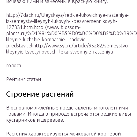
исчезающими и занесены в Красную книгу.
http://7dach.ru/Uleyskaya/redkie-lukovichnye-rasteniya-
iz-semeystv-lileynyh-lukovyh-i-bezvremennikovyh-
127331.htmlhttp://www.blossom-
plants.ru/%D1%81%D0%B5%D0%BC%D0%B5%D0%B9%D1
lileynie-luchshie-komnatnie-i-sadovie-
predstavitelihttp://www.syl.ru/article/95282/semeystvo-
lileynyie-tsvetyi-ovoschi-lekarstvennyie-rasteniya
голоса
Рейтинг статьи
Строение растений
В основном лилейные представлены многолетними
травами. Иногда в природе встречаются редкие виды
кустарников и деревьев.
Растения характеризуются мочковатой корневой