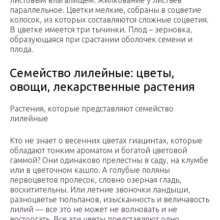
листовым влагалищем. Жилкование у листьев
параллельное. Цветки мелкие, собраны в соцветие
колосок, из которых составляются сложные соцветия.
В цветке имеется три тычинки. Плод – зерновка,
образующаяся при срастании оболочек семени и
плода.
Семейство лилейные: цветы,
овощи, лекарственные растения
Растения, которые представляют семейство
лилейные
Кто не знает о весенних цветах гиацинтах, которые
обладают тонким ароматом и богатой цветовой
гаммой? Они одинаково прелестны в саду, на клумбе
или в цветочном кашпо. А голубые поляны
первоцветов пролесок, словно озерная гладь,
восхитительны. Или летние звоночки ландыши,
разноцветье тюльпанов, изысканность и величавость
лилий — все это не может не волновать и не
восторгать. Все эти цветы представляют одно