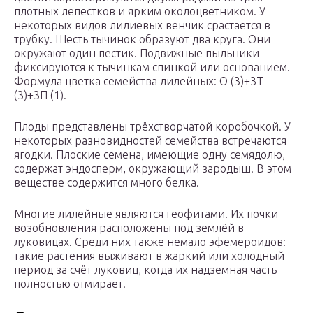
плотных лепестков и ярким околоцветником. У
некоторых видов лилиевых венчик срастается в
трубку. Шесть тычинок образуют два круга. Они
окружают один пестик. Подвижные пыльники
фиксируются к тычинкам спинкой или основанием.
Формула цветка семейства лилейных: О (3)+3Т
(3)+3П (1).
Плоды представлены трёхстворчатой коробочкой. У
некоторых разновидностей семейства встречаются
ягодки. Плоские семена, имеющие одну семядолю,
содержат эндосперм, окружающий зародыш. В этом
веществе содержится много белка.
Многие лилейные являются геофитами. Их почки
возобновления расположены под землёй в
луковицах. Среди них также немало эфемероидов:
такие растения выживают в жаркий или холодный
период за счёт луковиц, когда их надземная часть
полностью отмирает.