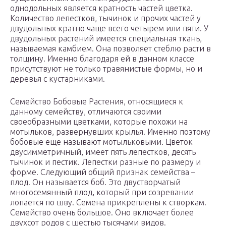
однодольных является кратность частей цветка.
Количество лепестков, тычинок и прочих частей у
двудольных кратно чаще всего четырем или пяти. У
двудольных растений имеется специальная ткань,
называемая камбием. Она позволяет стеблю расти в
толщину. Именно благодаря ей в данном классе
присутствуют не только травянистые формы, но и
деревья с кустарниками.
Семейство Бобовые Растения, относящиеся к
данному семейству, отличаются своими
своеобразными цветками, которые похожи на
мотыльков, развернувших крылья. Именно поэтому
бобовые еще называют мотыльковыми. Цветок
двусимметричный, имеет пять лепестков, десять
тычинок и пестик. Лепестки разные по размеру и
форме. Следующий общий признак семейства –
плод. Он называется боб. Это двустворчатый
многосемянный плод, который при созревании
лопается по шву. Семена прикреплены к створкам.
Семейство очень большое. Оно включает более
двухсот родов с шестью тысячами видов.