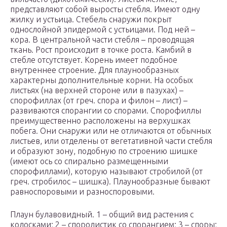
представляют собой выросты стебля. Имеют одну
жилку и устьица. Стебель снаружи покрыт
однослойной эпидермой с устьицами. Под ней –
кора. В центральной части стебля – проводящая
ткань. Рост происходит в точке роста. Камбий в
стебле отсутствует. Корень имеет подобное
внутреннее строение. Для плаунообразных
характерны дополнительные корни. На особых
листьях (на верхней стороне или в пазухах) –
спорофиллах (от греч. спора и филон – лист) –
развиваются спорангии со спорами. Спорофиллы
преимущественно расположены на верхушках
побега. Они снаружи или не отличаются от обычных
листьев, или отделены от вегетативной части стебля
и образуют зону, подобную по строению шишке
(имеют ось со спирально размещенными
спорофиллами), которую называют стробилой (от
греч. стробилос – шишка). Плаунообразные бывают
равноспоровыми и разноспоровыми.
Плаун булавовидный. 1 – общий вид растения с
колосками; 2 – споролистик со спорангием; 3 – споры;