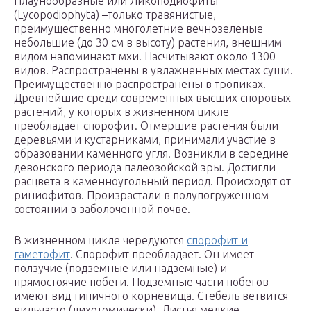
Плаунообразные или Ликоподиофиты
(Lycopodiophyta) –только травянистые,
преимущественно многолетние вечнозеленые
небольшие (до 30 см в высоту) растения, внешним
видом напоминают мхи. Насчитывают около 1300
видов. Распространены в увлажненных местах суши.
Преимущественно распространены в тропиках.
Древнейшие среди современных высших споровых
растений, у которых в жизненном цикле
преобладает спорофит. Отмершие растения были
деревьями и кустарниками, принимали участие в
образовании каменного угля. Возникли в середине
девонского периода палеозойской эры. Достигли
расцвета в каменноугольный период. Происходят от
риниофитов. Произрастали в полупогруженном
состоянии в заболоченной почве.
В жизненном цикле чередуются
спорофит и
гаметофит
. Спорофит преобладает. Он имеет
ползучие (подземные или надземные) и
прямостоячие побеги. Подземные части побегов
имеют вид типичного корневища. Стебель ветвится
вильчасто (дихотомически). Листья мелкие,