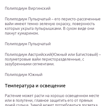
Полиподиум Виргинский
Полиподиум Пупырчатый – его перисто-рассеченные
вайи имеют темно-зеленую окраску, поверхность
которых укрыта пупырышками. В сухом виде они
пахнут кумарином.
Полиподиум Пупырчатый
Полиподиум Австрийский(Южный или Батистовый) –
полуметровые вайи перисторазделенные, с
зазубренными сегментами.
Полиподиум Южный
Температура и освещение
Растение может расти на хорошо освещенном месте
или в полутени, главное защитить его от прямых
лучей солнца. Зимой может потребоваться досветка.