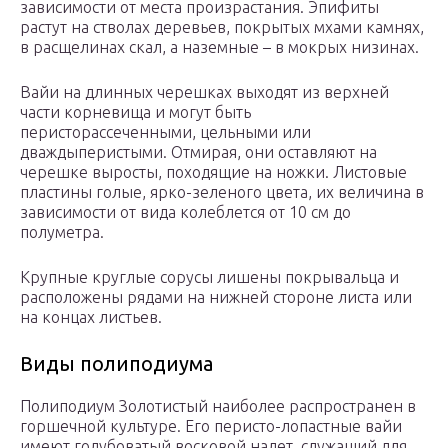
зависимости от места произрастания. Эпифиты
растут на стволах деревьев, покрытых мхами камнях,
в расщелинах скал, а наземные – в мокрых низинах.
Вайи на длинных черешках выходят из верхней
части корневища и могут быть
перисторассеченными, цельными или
дваждыперистыми. Отмирая, они оставляют на
черешке выросты, походящие на ножки. Листовые
пластины голые, ярко-зеленого цвета, их величина в
зависимости от вида колеблется от 10 см до
полуметра.
Крупные круглые сорусы лишены покрывальца и
расположены рядами на нижней стороне листа или
на концах листьев.
Виды полиподиума
Полиподиум Золотистый наиболее распространен в
горшечной культуре. Его перисто-лопастные вайи
имеют голубоватый восковой налет, служащий для