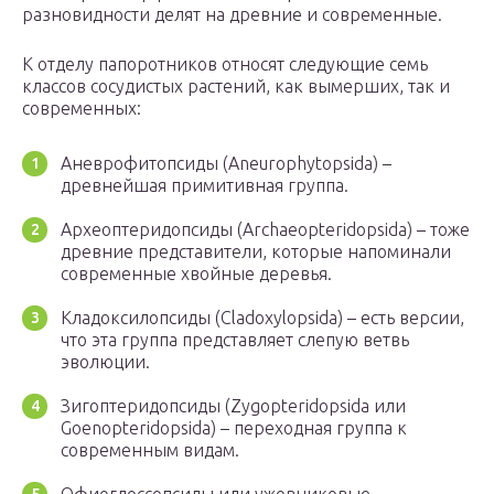
разновидности делят на древние и современные.
К отделу папоротников относят следующие семь
классов сосудистых растений, как вымерших, так и
современных:
Аневрофитопсиды (Aneurophytopsida) –
древнейшая примитивная группа.
Археоптеридопсиды (Archaeopteridopsida) – тоже
древние представители, которые напоминали
современные хвойные деревья.
Кладоксилопсиды (Cladoxylopsida) – есть версии,
что эта группа представляет слепую ветвь
эволюции.
Зигоптеридопсиды (Zygopteridopsida или
Goenopteridopsida) – переходная группа к
современным видам.