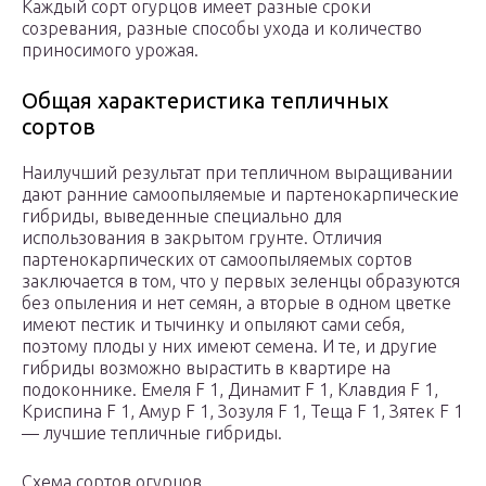
Каждый сорт огурцов имеет разные сроки
созревания, разные способы ухода и количество
приносимого урожая.
Общая характеристика тепличных
сортов
Наилучший результат при тепличном выращивании
дают ранние самоопыляемые и партенокарпические
гибриды, выведенные специально для
использования в закрытом грунте. Отличия
партенокарпических от самоопыляемых сортов
заключается в том, что у первых зеленцы образуются
без опыления и нет семян, а вторые в одном цветке
имеют пестик и тычинку и опыляют сами себя,
поэтому плоды у них имеют семена. И те, и другие
гибриды возможно вырастить в квартире на
подоконнике. Емеля F 1, Динамит F 1, Клавдия F 1,
Криспина F 1, Амур F 1, Зозуля F 1, Теща F 1, Зятек F 1
— лучшие тепличные гибриды.
Схема сортов огурцов.