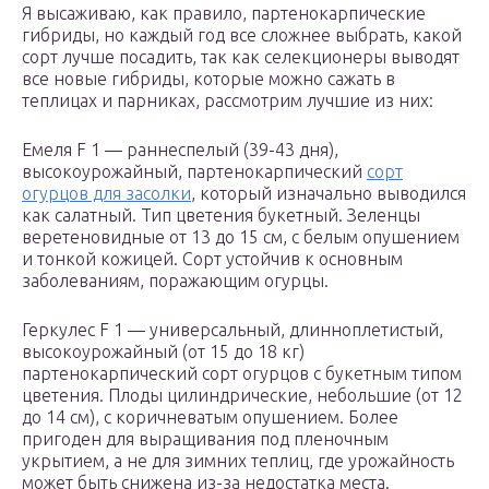
Я высаживаю, как правило, партенокарпические
гибриды, но каждый год все сложнее выбрать, какой
сорт лучше посадить, так как селекционеры выводят
все новые гибриды, которые можно сажать в
теплицах и парниках, рассмотрим лучшие из них:
Емеля F 1 — раннеспелый (39-43 дня),
высокоурожайный, партенокарпический
сорт
огурцов для засолки
, который изначально выводился
как салатный. Тип цветения букетный. Зеленцы
веретеновидные от 13 до 15 см, с белым опушением
и тонкой кожицей. Сорт устойчив к основным
заболеваниям, поражающим огурцы.
Геркулес F 1 — универсальный, длинноплетистый,
высокоурожайный (от 15 до 18 кг)
партенокарпический сорт огурцов с букетным типом
цветения. Плоды цилиндрические, небольшие (от 12
до 14 см), с коричневатым опушением. Более
пригоден для выращивания под пленочным
укрытием, а не для зимних теплиц, где урожайность
может быть снижена из-за недостатка места.