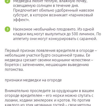
Медведка любит теплую, влажную почву,
освещаемую солнцем в течение дня.
Предпочитает обильно удобренный навозом
субстрат, в котором возникает «парниковый
эффект».
Насекомое необычайно плодовито. Из одной
кладки яиц могут вылупиться до 500 личинок. По
аппетиту они могут конкурировать с саранчой.
Первый признак появления вредителя в огороде –
небольшие участки будто скошенной травы. Ее
медведка срезает своими мощными челюстями –
борется с затенением, мешающим выведению
потомства.
признаки медведки на огороде
Внимательно проследите за орудующим в вашем
огороде вредителем – его норки можно спутать с
лазами, ходами землероек и кротов. Но против
каждого из этих незваных гостей – свои методы