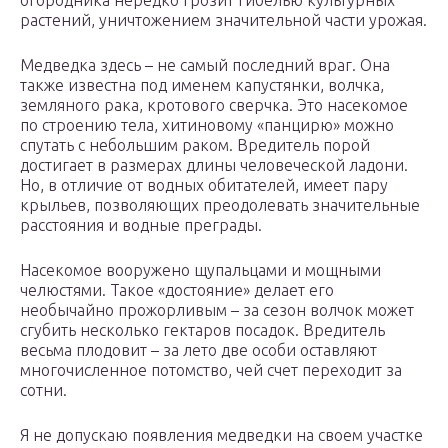
огородника нередко грозит гибелью культурных
растений, уничтожением значительной части урожая.
Медведка здесь – не самый последний враг. Она
также известна под именем капустянки, волчка,
земляного рака, кротового сверчка. Это насекомое
по строению тела, хитиновому «панцирю» можно
спутать с небольшим раком. Вредитель порой
достигает в размерах длины человеческой ладони.
Но, в отличие от водных обитателей, имеет пару
крыльев, позволяющих преодолевать значительные
расстояния и водные преграды.
Насекомое вооружено щупальцами и мощными
челюстями. Такое «достояние» делает его
необычайно прожорливым – за сезон волчок может
сгубить несколько гектаров посадок. Вредитель
весьма плодовит – за лето две особи оставляют
многочисленное потомство, чей счет переходит за
сотни.
Я не допускаю появления медведки на своем участке