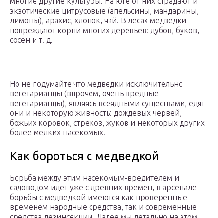
многие другие культуры. На юге от них страдают и
экзотические цитрусовые (апельсины, мандарины,
лимоны), арахис, хлопок, чай. В лесах медведки
повреждают корни многих деревьев: дубов, буков,
сосен и т. д.
Но не подумайте что медведки исключительно
вегетарианцы (впрочем, очень вредные
вегетарианцы), являясь всеядными существами, едят
они и некоторую живность: дождевых червей,
божьих коровок, стрекоз, жуков и некоторых других
более мелких насекомых.
Как бороться с медведкой
Борьба между этим насекомым-вредителем и
садоводом идет уже с древних времен, в арсенале
борьбы с медведкой имеются как проверенные
временем народные средства, так и современные
средства дезинсекции. Далее мы детально на этом