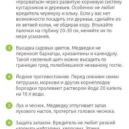
«прорваться» через развитую корневую систему
кустарников и деревьев. Особенно не любит
вредитель черемуху и ольху. Если у вас нет
возможности посадить эти деревья, сделайте из
их ветвей колья, не обдирая кору. Втыкайте
палочки на глубину 20-30 см, меняйте их по
мере усыхания.
Высадка садовых цветов. Медведки не
переносят бархатцы, хризантемы и календулу.
Такой «зеленый щит» можно высадить по
границам гряд, полюбившихся незваному гостю.
Йодное противостояние. Перед сеянием семян
петрушки, моркови и других корнеплодов
бороздки проливают раствором йода: 20 капель
на 10 л воды.
Лук и чеснок. Медведку отпугивает запах
лукового настоя, протертых головок чеснока.
Защита запахом. Вредитель не любит резкий
«аромат» нафталина, керосина. Этими