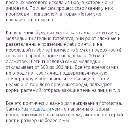
после их массового исхода из нор, в которых они
зимовали. Причем сам процесс спаривания у них
происходит под землей, в норах. Летом уже
появляется потомство.
К появлению будущих детей, как самка, так и самец
медведки тщательно готовятся, они роют сложные и
разветвленные подземные лабиринты и на
небольшой глубине (примерно 5 см от поверхности)
создают шарообразные гнездовья на 10 см в
диаметре. В эти гнездовья самка медведки
откладывает от 300 до 600 яиц. Все это время самка
не отходит от своих яиц, поддерживая нужную
температуру и обеспечивая вентиляцию, с этой
целью она то и дело прочищает ходы, подъедает
корни растений, отбрасывающие тень на яйца и т. д
Все это критически важно для выживания потомства.
Сами
яйца медведки
чем-то напоминают зерна
проса, они имеют овальную форму, желтовато-серый
цвет и размер не более 2 мм