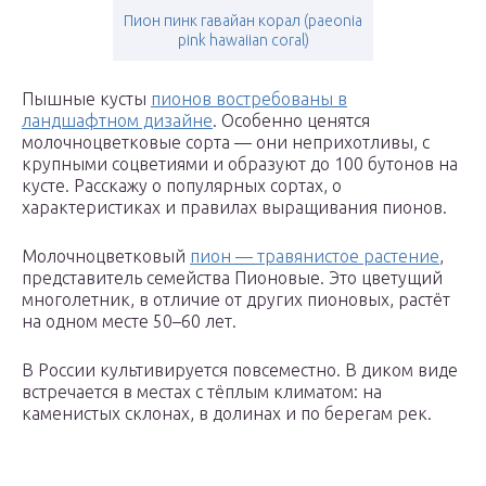
Пион пинк гавайан корал (paeonia
pink hawaiian coral)
Пышные кусты
пионов востребованы в
ландшафтном дизайне
. Особенно ценятся
молочноцветковые сорта — они неприхотливы, с
крупными соцветиями и образуют до 100 бутонов на
кусте. Расскажу о популярных сортах, о
характеристиках и правилах выращивания пионов.
Молочноцветковый
пион — травянистое растение
,
представитель семейства Пионовые. Это цветущий
многолетник, в отличие от других пионовых, растёт
на одном месте 50–60 лет.
В России культивируется повсеместно. В диком виде
встречается в местах с тёплым климатом: на
каменистых склонах, в долинах и по берегам рек.