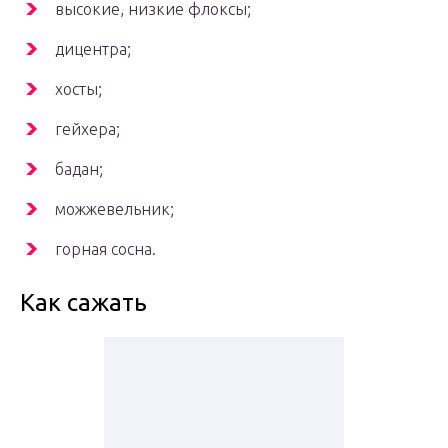
высокие, низкие флоксы;
дицентра;
хосты;
гейхера;
бадан;
можжевельник;
горная сосна.
Как сажать