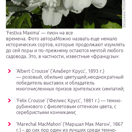
‘Festiva Maxima’ — пион на все
времена. Фото автораМожно назвать еще немало
исторических сортов, которые продолжают изумлять
до сей поры и по-прежнему остаются мечтой любого
садовода. Это, в частности, известные «французы»:
‘Albert Crousse’ (‘Альберт Крусс’, 1893 г.)
— розовый, обильно цветущий,неоднократный
победитель выставок и обладатель
многочисленных призов зрительских симпатий;
‘Felix Crousse’ (‘Феликс Крусс’, 1881 г.) — темно-
рубинового с фиолетовым оттенком цвета, с
серебристыми кончиками;
‘Marechal MacMahon’ (‘Маршал Мак Магон’, 1867
г.) – до сих пор один из лучших среди темно-