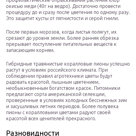
профилактические опрыскивания растения хлор
окисью меди (40г на ведро). Достаточно провести
процедуру до и сразу после цветения по одному разу.
Это защитит кусты от пятнистости и серой гнили.
После первых морозов, когда листья полягут, их
срезают до уровня земли. Более ранняя обрезка
прерывает поступление питательных веществ к
запасающим корням.
Гибридные травянистые коралловые пионы успешно
растут в условиях российского климата. При
соблюдении правил агротехники цветы будут
радовать красотой, пышным цветением,
необыкновенным богатством красок. Питомники
предлагают сорта американской селекции,
проверенные в условиях холодных бесснежных зим
и засушливых летних периодов. Более полувека
пионы с коралловыми цветами радуют своей
красотой всех ценителей прекрасного.
Разновидности