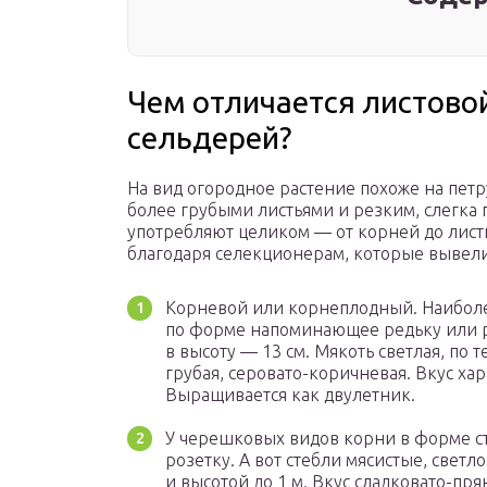
Чем отличается листово
сельдерей?
На вид огородное растение похоже на петр
более грубыми листьями и резким, слегка
употребляют целиком — от корней до лис
благодаря селекционерам, которые вывели
Корневой или корнеплодный. Наиболе
по форме напоминающее редьку или ре
в высоту — 13 см. Мякоть светлая, по
грубая, серовато-коричневая. Вкус ха
Выращивается как двулетник.
У черешковых видов корни в форме ст
розетку. А вот стебли мясистые, светл
и высотой до 1 м. Вкус сладковато-пр