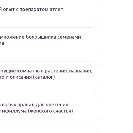
 опыт с препаратом атлет
змножение боярышника семенами
ма
тущие комнатные растения: названия,
о и описания (каталог)
олотых правил для цветения
тифиллума (женского счастья)