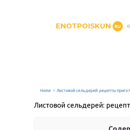
ENOTPOISKUN
RU
О
Home
Листовой сельдерей: рецепты пригот
Листовой сельдерей: рецеп
Содер