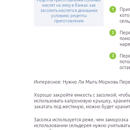
Рецепты приготовления соленых
маслят на зиму в банках. как
Приг
засолить маслята в домашних
кото
условиях: рецепты
сель
приготовления
Пере
помо
наре
Пере
пото
оста
Интересное: Нужно Ли Мыть Морковь Пере
Хорошо закройте емкость с засолкой, чтобы
использовать капроновую крышку, храните
закатать под жестяную, можно будет хранит
Засолка используется реже, чем заморозка
использовании сельдерея нужно учитывать, 