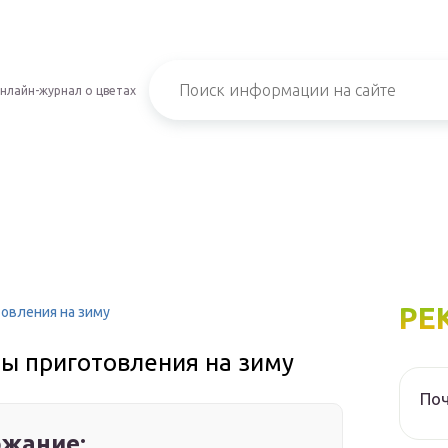
нлайн-журнал о цветах
РЕ
овления на зиму
ты приготовления на зиму
Поч
жание: