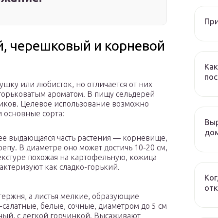
При
й, черешковый и корневой
Как
пос
ушку или любисток, но отличается от них
 горьковатым ароматом. В пищу сельдерей
тиков. Целевое использование возможно
 основные сорта:
Выр
дом
е выдающаяся часть растения — корневище,
пу. В диаметре оно может достичь 10-20 см,
 текстуре похожая на картофельную, кожица
рактеризуют как сладко-горький.
Ког
отк
ержня, а листья мелкие, образующие
о-салатные, белые, сочные, диаметром до 5 см
яный, с легкой горчинкой. Высаживают