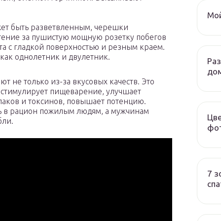
Мой
жет быть разветвленным, черешки
тение за пушистую мощную розетку побегов
та с гладкой поверхностью и резным краем.
 как однолетник и двулетник.
Ра
до
т не только из-за вкусовых качеств. Это
 стимулирует пищеварение, улучшает
шлаков и токсинов, повышает потенцию.
ь в рацион пожилым людям, а мужчинам
Цве
бли.
фот
7 з
спа