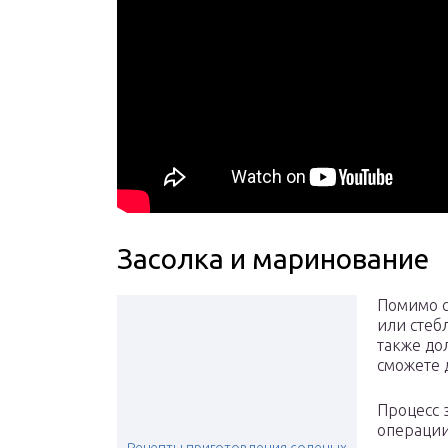
Засолка и маринование
Помимо с
или стеб
также до
сможете 
Процесс 
операции