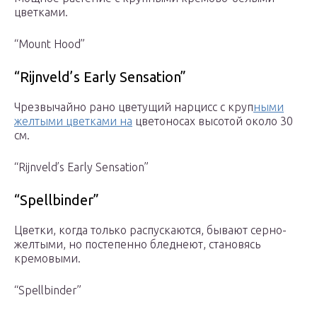
цветками.
“Mount Hood”
“Rijnveld’s Early Sensation”
Чрезвы­чайно рано цветущий нарцисс с круп­
ными
желтыми цветками на
цветоносах высотой около 30
см.
“Rijnveld’s Early Sensation”
“Spellbinder”
Цветки, когда только распуска­ются, бывают серно-
желтыми, но посте­пенно бледнеют, становясь
кремовыми.
“Spellbinder”