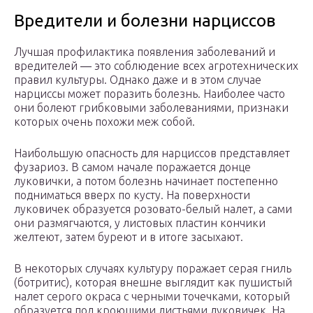
Вредители и болезни нарциссов
Лучшая профилактика появления заболеваний и
вредителей ― это соблюдение всех агротехнических
правил культуры. Однако даже и в этом случае
нарциссы может поразить болезнь. Наиболее часто
они болеют грибковыми заболеваниями, признаки
которых очень похожи меж собой.
Наибольшую опасность для нарциссов представляет
фузариоз. В самом начале поражается донце
луковички, а потом болезнь начинает постепенно
подниматься вверх по кусту. На поверхности
луковичек образуется розовато-белый налет, а сами
они размягчаются, у листовых пластин кончики
желтеют, затем буреют и в итоге засыхают.
В некоторых случаях культуру поражает серая гниль
(ботритис), которая внешне выглядит как пушистый
налет серого окраса с черными точечками, который
образуется под кроющими листьями луковичек. На