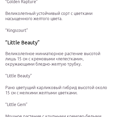
“Golden Rapture”
Великолепный устойчи­вый сорт с цветками
насыщенного жел­того цвета.
“Kingscourt”
“Little Beauty”
Великолеп­ное миниатюрное растение высотой
лишь 15 см с кремовыми «лепестками»,
окружающими бледно-желтую трубку.
“Little Beauty”
Рано цветущий карли­ковый гибрид высотой около
15 см с мелкими желтыми цветками.
“Little Gem”
Мощное растение с крупны­ми кремово-белыми