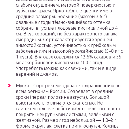
слабым опушением, матовой поверхностью и
зубчатым краем. Ярко-жёлтые цветки имеют
средние размеры. Большие (массой 3,6 г)
овальные ягоды тёмно-вишнёвого оттенка
собраны в густые плодовые кисти длиной до 4
см. Вкус хороший, но без характерного запаха
смородины. Сорт характеризуется хорошей
зимостойкостью, устойчивостью к грибковым
заболеваниям и высокой урожайностью (5–8 кг с
1 куста). В ягодах содержится 13,6% сахаров и 55
мг аскорбиновой кислоты на 100 г ягод.
Употреблять можно как свежими, так и в виде
варений и джемов.
Мускат. Сорт рекомендован к выращиванию по
всем регионам России. Созревает в средние
сроки (первая половина августа). Большой
высоты кусты отличаются сжатостью. Не
слишком толстые побеги жёлто-зелёного цвета
покрыты некрупными листьями, зелёными с
желтизной. Размер ягод небольшой — 1,3–2 г,
форма округлая, слегка приплюснутая. Кожица