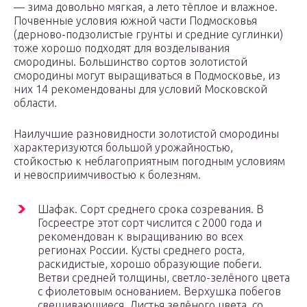
— зима довольно мягкая, а лето тёплое и влажное.
Почвенные условия южной части Подмосковья
(дерново-подзолистые грунты и средние суглинки)
тоже хорошо подходят для возделывания
смородины. Большинство сортов золотистой
смородины могут выращиваться в Подмосковье, из
них 14 рекомендованы для условий Московской
области.
Наилучшие разновидности золотистой смородины
характеризуются большой урожайностью,
стойкостью к неблагоприятным погодным условиям
и невосприимчивостью к болезням.
Шафак. Сорт среднего срока созревания. В
Госреестре этот сорт числится с 2000 года и
рекомендован к выращиванию во всех
регионах России. Кусты среднего роста,
раскидистые, хорошо образующие побеги.
Ветви средней толщины, светло-зелёного цвета
с фиолетовым основанием. Верхушка побегов
свешивающиеся. Листья зелёного цвета, со