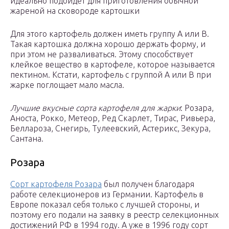
идеально подойдет для приготовления обычной
жареной на сковороде картошки
Для этого картофель должен иметь группу А или В.
Такая картошка должна хорошо держать форму, и
при этом не разваливаться. Этому способствует
клейкое вещество в картофеле, которое называется
пектином. Кстати, картофель с группой А или В при
жарке поглощает мало масла.
Лучшие
вкусные сорта картофеля
для жарки
: Розара,
Аноста, Рокко, Метеор, Ред Скарлет, Тирас, Ривьера,
Беллароза, Снегирь, Тулеевский, Астерикс, Зекура,
Сантана.
Розара
Сорт картофеля Розара
был получен благодаря
работе селекционеров из Германии. Картофель в
Европе показал себя только с лучшей стороны, и
поэтому его подали на заявку в реестр селекционных
достижений РФ в 1994 году. А уже в 1996 году сорт